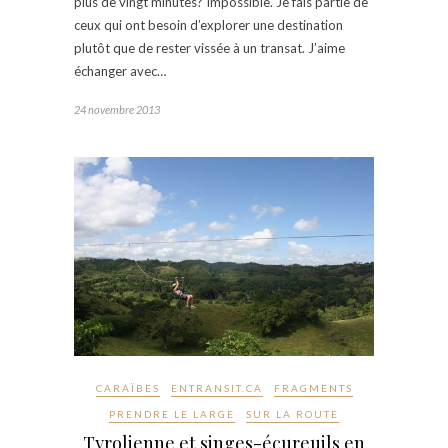
plus de vingt minutes? Impossible. Je fais partie de
ceux qui ont besoin d’explorer une destination
plutôt que de rester vissée à un transat. J’aime
échanger avec…
24 novembre 2013
CARAÏBES
ENTRANSIT.CA
FRAGMENTS
PRENDRE LE LARGE
SUR LA ROUTE
Tyrolienne et singes-écureuils en