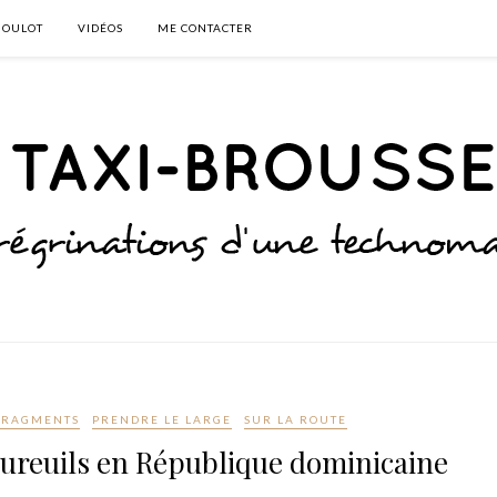
BOULOT
VIDÉOS
ME CONTACTER
FRAGMENTS
PRENDRE LE LARGE
SUR LA ROUTE
cureuils en République dominicaine