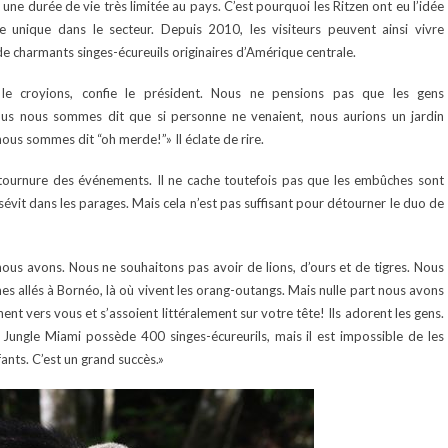
 une durée de vie très limitée au pays. C’est pourquoi les Ritzen ont eu l’idée
e unique dans le secteur. Depuis 2010, les visiteurs peuvent ainsi vivre
 de charmants singes-écureuils originaires d’Amérique centrale.
le croyions, confie le président. Nous ne pensions pas que les gens
us nous sommes dit que si personne ne venaient, nous aurions un jardin
ous sommes dit “oh merde!”» Il éclate de rire.
tournure des événements. Il ne cache toutefois pas que les embûches sont
vit dans les parages. Mais cela n’est pas suffisant pour détourner le duo de
us avons. Nous ne souhaitons pas avoir de lions, d’ours et de tigres. Nous
 allés à Bornéo, là où vivent les orang-outangs. Mais nulle part nous avons
ent vers vous et s’assoient littéralement sur votre tête! Ils adorent les gens.
Jungle Miami possède 400 singes-écureurils, mais il est impossible de les
fants. C’est un grand succès.»