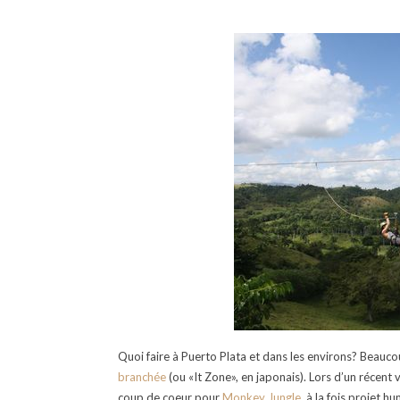
Quoi faire à Puerto Plata et dans les environs? Beaucou
branchée
(ou «It Zone», en japonais). Lors d’un récent v
coup de coeur pour
Monkey Jungle
, à la fois projet h