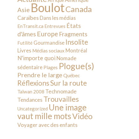
Afrique
Boulot
Canada
Asie
Caraïbes
Dans les médias
États
EnTransit.ca
Entrevues
Europe
d'âmes
Fragments
Insolite
Gourmandise
Futilité
Livres
Montréal
Médias sociaux
N'importe quoi
Nomade
Plogue(s)
sédentaire
Plages
Prendre le large
Québec
Sur la route
Réflexions
Technomade
Taïwan 2008
Trouvailles
Tendances
Une image
Uncategorized
vaut mille mots
Vidéo
Voyager avec des enfants