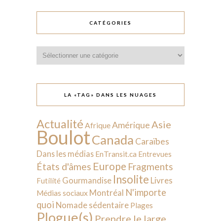
CATÉGORIES
Catégories
LA «TAG» DANS LES NUAGES
Actualité
Asie
Amérique
Afrique
Boulot
Canada
Caraïbes
Dans les médias
EnTransit.ca
Entrevues
Europe
États d'âmes
Fragments
Insolite
Livres
Gourmandise
Futilité
N'importe
Montréal
Médias sociaux
quoi
Nomade sédentaire
Plages
Plogue(s)
Prendre le large