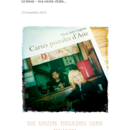
(crème) – ma veste-châle…
25 novembre 2011
ASIE
ÉCRITURE
ÉTATS D'ÂMES
LIVRES