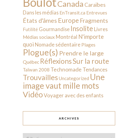
Boulot
Canada
Caraïbes
Dans les médias
EnTransit.ca
Entrevues
Europe
États d'âmes
Fragments
Insolite
Livres
Gourmandise
Futilité
N'importe
Montréal
Médias sociaux
quoi
Nomade sédentaire
Plages
Plogue(s)
Prendre le large
Sur la route
Réflexions
Québec
Technomade
Tendances
Taïwan 2008
Une
Trouvailles
Uncategorized
image vaut mille mots
Vidéo
Voyager avec des enfants
ARCHIVES
Archives