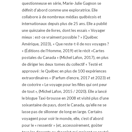
questionneuse en série, Marie-Julie Gagnon se
définit d’abord comme une exploratrice. Elle
collabore à de nombreux médias québécois et
internationaux depuis plus de 25 ans. Elle a publié
une quinzaine de livres, dont les essais « Voyager
mieux : est-ce vraiment possible ? » (Québec
Amérique, 2023), « Que reste-t-il de nos voyages ?
» (Éditions de l'Homme, 2019) et le récit «Cartes
postales du Canada » (Michel Lafon, 2017), en plus
de diriger les deux tomes du collectif « Testé et
approuvé : le Québec en plus de 100 expériences
extraordinaires » (Parfum d'encre, 2017 et 2023) et
de coécrire « Le voyage pour les filles qui ont peur
de tout », (Michel Lafon, 2015 / 2020). Elle a lancé
le blogue Taxi-brousse en 2008 et visité plus d'une
soixantaine de pays, dont le Canada, qu'elle ne se
lasse pas de sillonner de long en large. Certains
voyagent pour voir le monde, elle, c’est d’abord
pour le « ressentir » (et, accessoirement, goûter
tous les desserts au chocolat qui croisent sa route).