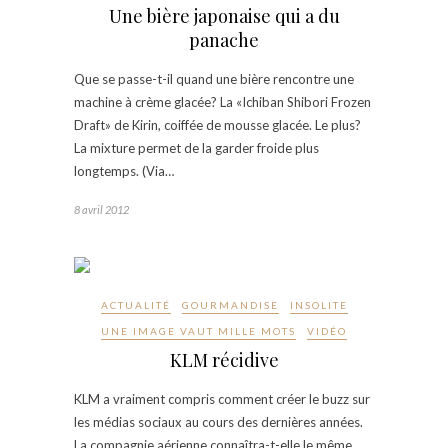
Une bière japonaise qui a du
panache
Que se passe-t-il quand une bière rencontre une
machine à crème glacée? La «Ichiban Shibori Frozen
Draft» de Kirin, coiffée de mousse glacée. Le plus?
La mixture permet de la garder froide plus
longtemps. (Via…
8 avril 2012
ACTUALITÉ
GOURMANDISE
INSOLITE
UNE IMAGE VAUT MILLE MOTS
VIDÉO
KLM récidive
KLM a vraiment compris comment créer le buzz sur
les médias sociaux au cours des dernières années.
La compagnie aérienne connaîtra-t-elle le même