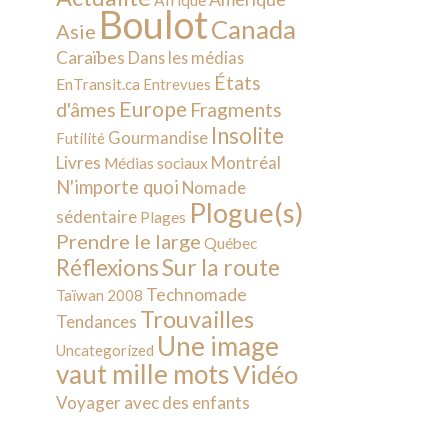
Afrique
Boulot
Canada
Asie
Caraïbes
Dans les médias
États
EnTransit.ca
Entrevues
Europe
d'âmes
Fragments
Insolite
Gourmandise
Futilité
Livres
Montréal
Médias sociaux
N'importe quoi
Nomade
Plogue(s)
sédentaire
Plages
Prendre le large
Québec
Sur la route
Réflexions
Technomade
Taïwan 2008
Trouvailles
Tendances
Une image
Uncategorized
vaut mille mots
Vidéo
Voyager avec des enfants