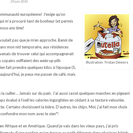
29 juin 2010
communauté européenne! J’exige qu’on
 qui m’a procuré tant de bonheur (et permis
z nous
any time
!
voulait pas que je m’en approche. Banni de
ée dans mon nid temporaire, aux résidences
 venais de trouver celui qui accompagnerait
 copains sniffaient des
wake-up pills
Illustration: Tristan Demers
ien fait prendre quelques kilos à l’époque (5,
e aujourd’hui, je peux me passer de café, mais
s, à la cuiller… Jamais sur du pain. J’ai aussi cassé quelques manches en pigeant
emps évalué à l’oeil les calories ingurgitées en cédant à sa texture veloutée.
te. Certains choisissent la bière. D’autres, les chips. Moi, j’ai fait mon choix
 confondre mon nom avec le sien*!
, en Afrique et en Amérique. Quand je vais dans les vieux pays, j’ai pris
s formats d’une portion qu’on trouve au petit déjeuner dans plusieurs hôtels