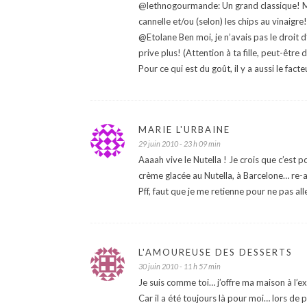
@lethnogourmande: Un grand classique! Moi
cannelle et/ou (selon) les chips au vinaigre!
@Etolane Ben moi, je n’avais pas le droit d
prive plus! (Attention à ta fille, peut-être
Pour ce qui est du goût, il y a aussi le fac
MARIE L'URBAINE
29 juin 2010 - 23 h 09 min
Aaaah vive le Nutella ! Je crois que c’est p
crème glacée au Nutella, à Barcelone… re-
Pff, faut que je me retienne pour ne pas al
L'AMOUREUSE DES DESSERTS
30 juin 2010 - 11 h 57 min
Je suis comme toi… j’offre ma maison à l’ex
Car il a été toujours là pour moi… lors d