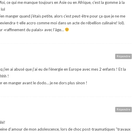
, ce qui me manque toujours en Asie ou en Afrique, c’est la gomme à la
 lol
’en manger quand j’étais petite, alors c’est peut-être pour ça que je ne me
 deviendra-t-elle accro comme moi dans un acte de rébellion culinaire! lol).
teur «raffinement du palais» avec l’âge…
Répondre
cq j’en ai abusé que j’ai eu de l’énergie en Europe avec mes 2 enfants ! Et la
ahhh !
ler en manger avant le dodo… je ne dors plus sinon !
Répondre
ilé!
e peine d’amour de mon adolescence, lors de choc post-traumatiques “travaux