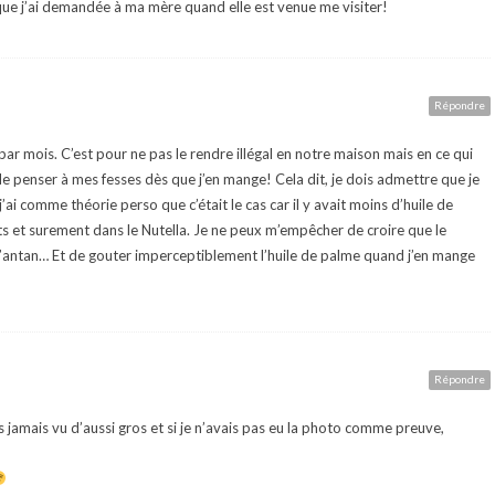
e que j’ai demandée à ma mère quand elle est venue me visiter!
Répondre
 par mois. C’est pour ne pas le rendre illégal en notre maison mais en ce qui
 penser à mes fesses dès que j’en mange! Cela dit, je dois admettre que je
 j’ai comme théorie perso que c’était le cas car il y avait moins d’huile de
nts et surement dans le Nutella. Je ne peux m’empêcher de croire que le
a d’antan… Et de gouter imperceptiblement l’huile de palme quand j’en mange
Répondre
s jamais vu d’aussi gros et si je n’avais pas eu la photo comme preuve,