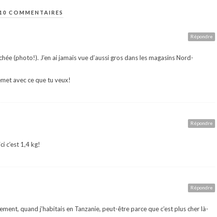
10 COMMENTAIRES
Répondre
chée (photo!). J’en ai jamais vue d’aussi gros dans les magasins Nord-
emet avec ce que tu veux!
Répondre
ci c’est 1,4 kg!
Répondre
rrement, quand j’habitais en Tanzanie, peut-être parce que c’est plus cher là-