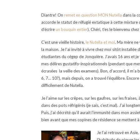
Diantre! On
remet en question MON Nutella
dans la 
accorde le statut de réfugié extatique à cette mixture
d’écrire
un bouquin entier
). Chéri, t’es le bienvenu che
C’est une vieille histoire,
le Nutella et moi
. Ma mère ne 
la maison. Je l’ai invité à vivre chez moi sitôt install
étudiantes du cégep de Jonquière. J’avais 16 ans et je
mes délires gustatifo-inspirationnels (pendant que mes
écrasées la veille des examens). Bon, d’accord, il m’a b
6, 7… 10?), mais depuis, on a trouvé l’équilibre. Encor
difficilement de Nutella.
Je l’aime sur les crêpes, sur les gaufres, sur les fraise
dans des pots réfrigérés (je sais, c’est mal). J’ai longt
Puis, j’ai décrété qu’il aurait l’immunité dans mon assiet
bien avant que mes copines de résidence se mettent à
Je l’ai retrouvé en Asie
l’habitude de piquer le