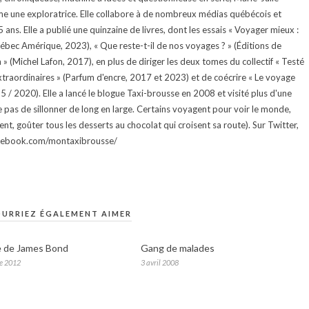
e une exploratrice. Elle collabore à de nombreux médias québécois et
ans. Elle a publié une quinzaine de livres, dont les essais « Voyager mieux :
uébec Amérique, 2023), « Que reste-t-il de nos voyages ? » (Éditions de
 (Michel Lafon, 2017), en plus de diriger les deux tomes du collectif « Testé
traordinaires » (Parfum d'encre, 2017 et 2023) et de coécrire « Le voyage
015 / 2020). Elle a lancé le blogue Taxi-brousse en 2008 et visité plus d'une
e pas de sillonner de long en large. Certains voyagent pour voir le monde,
ment, goûter tous les desserts au chocolat qui croisent sa route). Sur Twitter,
facebook.com/montaxibrousse/
URRIEZ ÉGALEMENT AIMER
e de James Bond
Gang de malades
e 2012
3 avril 2008