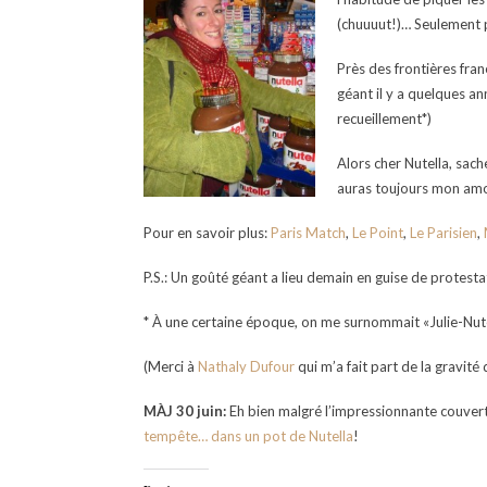
(chuuuut!)… Seulement p
Près des frontières fran
géant il y a quelques a
recueillement*)
Alors cher Nutella, sac
auras toujours mon amou
Pour en savoir plus:
Paris Match
,
Le Point
,
Le Parisien
,
P.S.: Un goûté géant a lieu demain en guise de protesta
* À une certaine époque, on me surnommait «Julie-Nut
(Merci à
Nathaly Dufour
qui m’a fait part de la gravité 
MÀJ 30 juin:
Eh bien malgré l’impressionnante couvert
tempête… dans un pot de Nutella
!