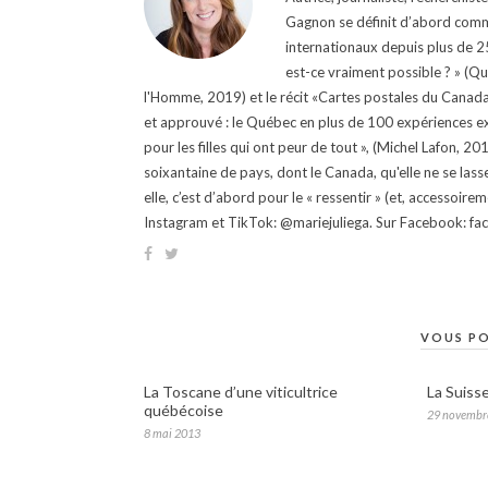
Gagnon se définit d’abord comm
internationaux depuis plus de 25 
est-ce vraiment possible ? » (Q
l'Homme, 2019) et le récit «Cartes postales du Canada »
et approuvé : le Québec en plus de 100 expériences ex
pour les filles qui ont peur de tout », (Michel Lafon, 2
soixantaine de pays, dont le Canada, qu'elle ne se lass
elle, c’est d’abord pour le « ressentir » (et, accessoire
Instagram et TikTok: @mariejuliega. Sur Facebook: 
VOUS PO
La Toscane d’une viticultrice
La Suiss
québécoise
29 novembr
8 mai 2013