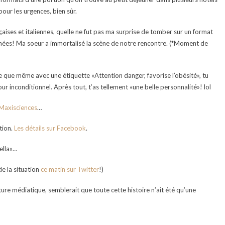
our les urgences, bien sûr.
çaises et italiennes, quelle ne fut pas ma surprise de tomber sur un format
nnées! Ma soeur a immortalisé la scène de notre rencontre. (*Moment de
he que même avec une étiquette «Attention danger, favorise l’obésité», tu
r inconditionnel. Après tout, t’as tellement «une belle personnalité»! lol
Maxisciences
…
tion.
Les détails sur Facebook
.
ella»…
de la situation
ce matin sur Twitter
!)
ure médiatique, semblerait que toute cette histoire n’ait été qu’une