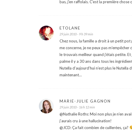
bas, j’en raffolais. C’est la première chos
ETOLANE
29 juin 2010 - 9 h 39 min
Chez nous, la famille a droit à un petit pot
me concerne, je ne peux pas m’empêcher de
le trouvais meilleur quand j’étais petite. Et
palme il y a 30 ans dans tous les ingrédie
Nutella d’aujourd’hui n’est plus le Nutell
maintenant…
MARIE-JULIE GAGNON
29 juin 2010 - 16 h 12 min
@Nathalie Roths: Moi non plus je n’en avai
j’aurais cru à une hallucination!
@JCD: Ça fait combien de cuillerées, ça?