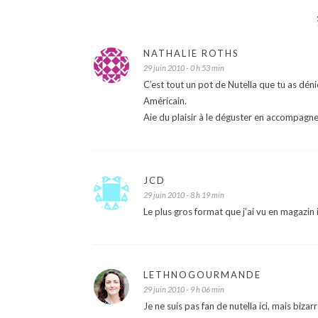
NATHALIE ROTHS
29 juin 2010 - 0 h 53 min
C’est tout un pot de Nutella que tu as déni
Américain.
Aie du plaisir à le déguster en accompagn
JCD
29 juin 2010 - 8 h 19 min
Le plus gros format que j’ai vu en magazin i
LETHNOGOURMANDE
29 juin 2010 - 9 h 06 min
Je ne suis pas fan de nutella ici, mais biza