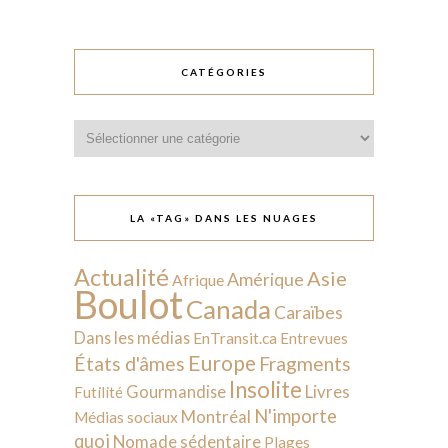
CATÉGORIES
Catégories
LA «TAG» DANS LES NUAGES
Actualité
Asie
Amérique
Afrique
Boulot
Canada
Caraïbes
Dans les médias
EnTransit.ca
Entrevues
Europe
États d'âmes
Fragments
Insolite
Livres
Gourmandise
Futilité
N'importe
Montréal
Médias sociaux
quoi
Nomade sédentaire
Plages