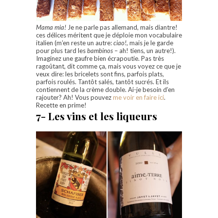
Mama mia!
Je ne parle pas allemand, mais diantre!
ces délices méritent que je déploie mon vocabulaire
italien (m’en reste un autre:
ciao!
, mais je le garde
pour plus tard les
bambinos
– ah! tiens, un autre!).
Imaginez une gaufre bien écrapoutie. Pas très
ragoûtant, dit comme ça, mais vous voyez ce que je
veux dire: les bricelets sont fins, parfois plats,
parfois roulés. Tantôt salés, tantôt sucrés. Et ils
contiennent de la crème double. Ai-je besoin d’en
rajouter? Ah! Vous pouvez
me voir en faire ici
.
Recette en prime!
7- Les vins et les liqueurs