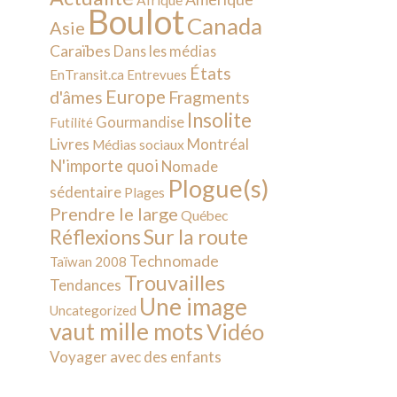
Afrique
Boulot
Canada
Asie
Caraïbes
Dans les médias
États
EnTransit.ca
Entrevues
Europe
d'âmes
Fragments
Insolite
Gourmandise
Futilité
Livres
Montréal
Médias sociaux
N'importe quoi
Nomade
Plogue(s)
sédentaire
Plages
Prendre le large
Québec
Sur la route
Réflexions
Technomade
Taïwan 2008
Trouvailles
Tendances
Une image
Uncategorized
vaut mille mots
Vidéo
Voyager avec des enfants