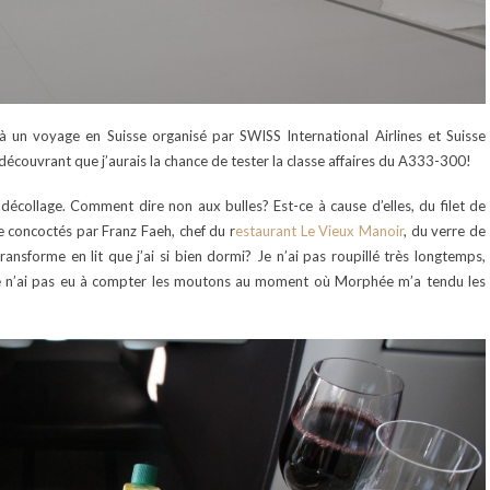
 à un voyage en Suisse organisé par SWISS International Airlines et Suisse
écouvrant que j’aurais la chance de tester la classe affaires du A333-300!
ollage. Comment dire non aux bulles? Est-ce à cause d’elles, du filet de
 concoctés par Franz Faeh, chef du r
estaurant Le Vieux Manoir
, du verre de
ansforme en lit que j’ai si bien dormi? Je n’ai pas roupillé très longtemps,
s je n’ai pas eu à compter les moutons au moment où Morphée m’a tendu les