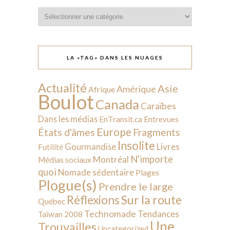
Catégories
LA «TAG» DANS LES NUAGES
Actualité
Asie
Amérique
Afrique
Boulot
Canada
Caraïbes
Dans les médias
EnTransit.ca
Entrevues
Europe
États d'âmes
Fragments
Insolite
Livres
Gourmandise
Futilité
N'importe
Montréal
Médias sociaux
quoi
Nomade sédentaire
Plages
Plogue(s)
Prendre le large
Sur la route
Réflexions
Québec
Technomade
Tendances
Taïwan 2008
Une
Trouvailles
Uncategorized