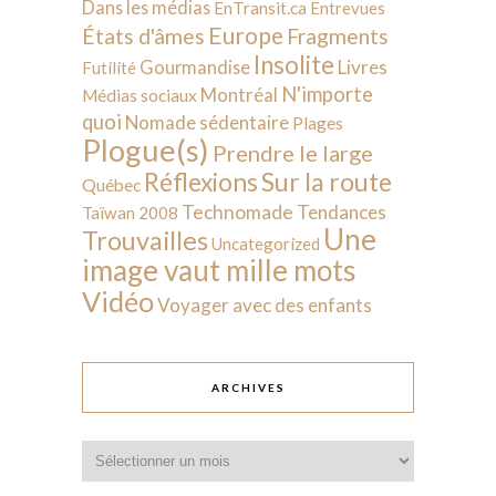
Dans les médias
EnTransit.ca
Entrevues
Europe
États d'âmes
Fragments
Insolite
Livres
Gourmandise
Futilité
N'importe
Montréal
Médias sociaux
quoi
Nomade sédentaire
Plages
Plogue(s)
Prendre le large
Sur la route
Réflexions
Québec
Technomade
Tendances
Taïwan 2008
Une
Trouvailles
Uncategorized
image vaut mille mots
Vidéo
Voyager avec des enfants
ARCHIVES
Archives