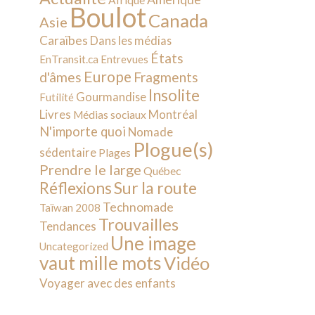
Afrique
Boulot
Canada
Asie
Caraïbes
Dans les médias
États
EnTransit.ca
Entrevues
Europe
d'âmes
Fragments
Insolite
Gourmandise
Futilité
Livres
Montréal
Médias sociaux
N'importe quoi
Nomade
Plogue(s)
sédentaire
Plages
Prendre le large
Québec
Sur la route
Réflexions
Technomade
Taïwan 2008
Trouvailles
Tendances
Une image
Uncategorized
vaut mille mots
Vidéo
Voyager avec des enfants