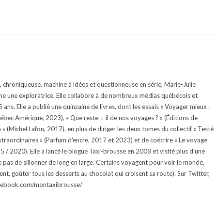
te, chroniqueuse, machine à idées et questionneuse en série, Marie-Julie
e une exploratrice. Elle collabore à de nombreux médias québécois et
ans. Elle a publié une quinzaine de livres, dont les essais « Voyager mieux :
uébec Amérique, 2023), « Que reste-t-il de nos voyages ? » (Éditions de
 (Michel Lafon, 2017), en plus de diriger les deux tomes du collectif « Testé
traordinaires » (Parfum d'encre, 2017 et 2023) et de coécrire « Le voyage
015 / 2020). Elle a lancé le blogue Taxi-brousse en 2008 et visité plus d'une
e pas de sillonner de long en large. Certains voyagent pour voir le monde,
ment, goûter tous les desserts au chocolat qui croisent sa route). Sur Twitter,
facebook.com/montaxibrousse/