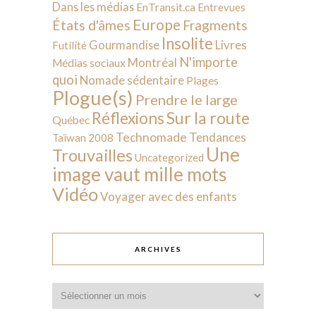
Dans les médias
EnTransit.ca
Entrevues
Europe
États d'âmes
Fragments
Insolite
Livres
Gourmandise
Futilité
N'importe
Montréal
Médias sociaux
quoi
Nomade sédentaire
Plages
Plogue(s)
Prendre le large
Sur la route
Réflexions
Québec
Technomade
Tendances
Taïwan 2008
Une
Trouvailles
Uncategorized
image vaut mille mots
Vidéo
Voyager avec des enfants
ARCHIVES
Archives