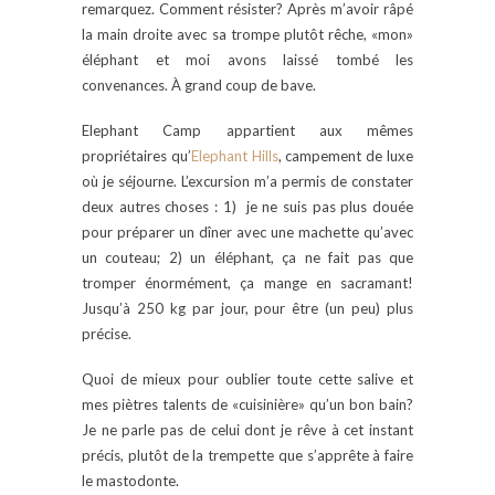
remarquez. Comment résister? Après m’avoir râpé
la main droite avec sa trompe plutôt rêche, «mon»
éléphant et moi avons laissé tombé les
convenances. À grand coup de bave.
Elephant Camp appartient aux mêmes
propriétaires qu’
Elephant Hills
, campement de luxe
où je séjourne. L’excursion m’a permis de constater
deux autres choses : 1) je ne suis pas plus douée
pour préparer un dîner avec une machette qu’avec
un couteau; 2) un éléphant, ça ne fait pas que
tromper énormément, ça mange en sacramant!
Jusqu’à 250 kg par jour, pour être (un peu) plus
précise.
Quoi de mieux pour oublier toute cette salive et
mes piètres talents de «cuisinière» qu’un bon bain?
Je ne parle pas de celui dont je rêve à cet instant
précis, plutôt de la trempette que s’apprête à faire
le mastodonte.