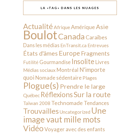
LA «TAG» DANS LES NUAGES
Actualité
Asie
Amérique
Afrique
Boulot
Canada
Caraïbes
Dans les médias
EnTransit.ca
Entrevues
Europe
États d'âmes
Fragments
Insolite
Livres
Gourmandise
Futilité
N'importe
Montréal
Médias sociaux
quoi
Nomade sédentaire
Plages
Plogue(s)
Prendre le large
Sur la route
Réflexions
Québec
Technomade
Tendances
Taïwan 2008
Une
Trouvailles
Uncategorized
image vaut mille mots
Vidéo
Voyager avec des enfants