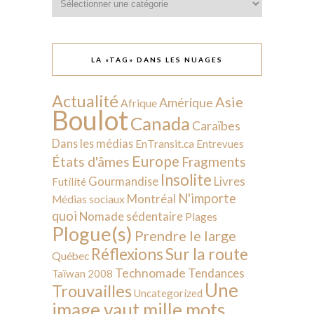
LA «TAG» DANS LES NUAGES
Actualité
Asie
Amérique
Afrique
Boulot
Canada
Caraïbes
Dans les médias
EnTransit.ca
Entrevues
Europe
États d'âmes
Fragments
Insolite
Livres
Gourmandise
Futilité
N'importe
Montréal
Médias sociaux
quoi
Nomade sédentaire
Plages
Plogue(s)
Prendre le large
Sur la route
Réflexions
Québec
Technomade
Tendances
Taïwan 2008
Une
Trouvailles
Uncategorized
image vaut mille mots