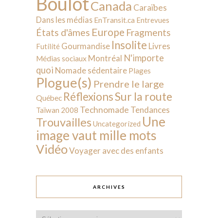
Boulot
Canada
Caraïbes
Dans les médias
EnTransit.ca
Entrevues
Europe
États d'âmes
Fragments
Insolite
Livres
Gourmandise
Futilité
N'importe
Montréal
Médias sociaux
quoi
Nomade sédentaire
Plages
Plogue(s)
Prendre le large
Sur la route
Réflexions
Québec
Technomade
Tendances
Taïwan 2008
Une
Trouvailles
Uncategorized
image vaut mille mots
Vidéo
Voyager avec des enfants
ARCHIVES
Archives