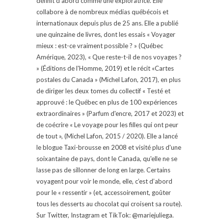
définit d’abord comme une exploratrice. Elle
collabore à de nombreux médias québécois et
internationaux depuis plus de 25 ans. Elle a publié
une quinzaine de livres, dont les essais « Voyager
mieux : est-ce vraiment possible ? » (Québec
Amérique, 2023), « Que reste-t-il de nos voyages ?
» (Éditions de l'Homme, 2019) et le récit «Cartes
postales du Canada » (Michel Lafon, 2017), en plus
de diriger les deux tomes du collectif « Testé et
approuvé : le Québec en plus de 100 expériences
extraordinaires » (Parfum d'encre, 2017 et 2023) et
de coécrire « Le voyage pour les filles qui ont peur
de tout », (Michel Lafon, 2015 / 2020). Elle a lancé
le blogue Taxi-brousse en 2008 et visité plus d'une
soixantaine de pays, dont le Canada, qu'elle ne se
lasse pas de sillonner de long en large. Certains
voyagent pour voir le monde, elle, c’est d’abord
pour le « ressentir » (et, accessoirement, goûter
tous les desserts au chocolat qui croisent sa route).
Sur Twitter, Instagram et TikTok: @mariejuliega.