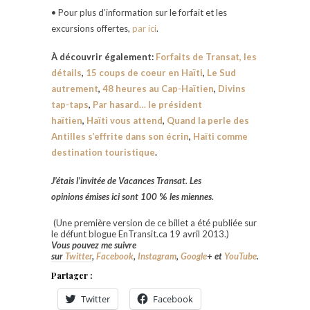
• Pour plus d’information sur le forfait et les
excursions offertes,
par ici
.
À découvrir également:
Forfaits de Transat, les
détails
,
15 coups de coeur en Haïti
,
Le Sud
autrement
,
48 heures au Cap-Haïtien
,
Divins
tap-taps
,
Par hasard… le président
haïtien
,
Haïti vous attend
,
Quand la perle des
Antilles s’effrite dans son écrin
,
Haïti comme
destination touristique
.
J’
étais
l’invitée de Vacances Transat.
Les
opinions
émises ici sont 100
%
les miennes.
(Une première version de ce billet a été publiée sur
le défunt blogue EnTransit.ca 19 avril 2013.)
Vous pouvez me suivre
sur
Twitter
,
Facebook
,
Instagram
,
Google
+
et
YouTube
.
Partager :
Twitter
Facebook