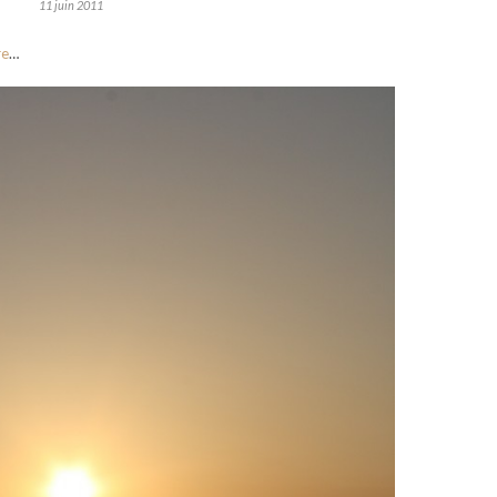
11 juin 2011
re
…