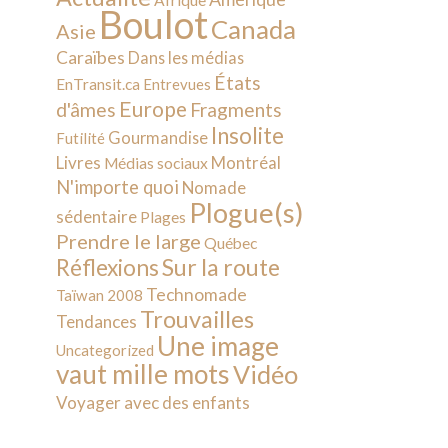
Afrique
Boulot
Canada
Asie
Caraïbes
Dans les médias
États
EnTransit.ca
Entrevues
Europe
d'âmes
Fragments
Insolite
Gourmandise
Futilité
Livres
Montréal
Médias sociaux
N'importe quoi
Nomade
Plogue(s)
sédentaire
Plages
Prendre le large
Québec
Sur la route
Réflexions
Technomade
Taïwan 2008
Trouvailles
Tendances
Une image
Uncategorized
vaut mille mots
Vidéo
Voyager avec des enfants