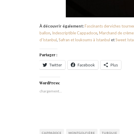
À découvrir également:
Fascinants derviches tourne
ballon
,
Indescriptible Cappadoce
,
Marchand de crème 
d’Istanbul
,
Safran et loukoums à Istanbul
et
Sweet Ista
Partager :
Twitter
Facebook
Plus
WordPress:
chargement…
CAPPADOCE
MONTGOLFIÈRE
TURQUIE