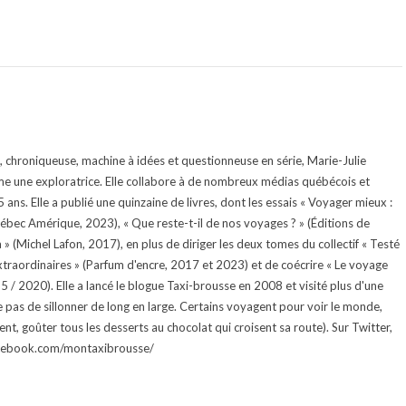
te, chroniqueuse, machine à idées et questionneuse en série, Marie-Julie
e une exploratrice. Elle collabore à de nombreux médias québécois et
ans. Elle a publié une quinzaine de livres, dont les essais « Voyager mieux :
uébec Amérique, 2023), « Que reste-t-il de nos voyages ? » (Éditions de
 (Michel Lafon, 2017), en plus de diriger les deux tomes du collectif « Testé
traordinaires » (Parfum d'encre, 2017 et 2023) et de coécrire « Le voyage
015 / 2020). Elle a lancé le blogue Taxi-brousse en 2008 et visité plus d'une
e pas de sillonner de long en large. Certains voyagent pour voir le monde,
ment, goûter tous les desserts au chocolat qui croisent sa route). Sur Twitter,
facebook.com/montaxibrousse/