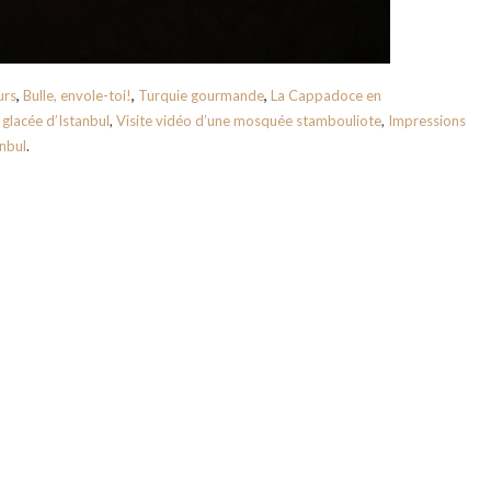
urs
,
Bulle, envole-toi!
,
Turquie gourmande
,
La Cappadoce en
glacée d’Istanbul
,
Visite vidéo d’une mosquée stambouliote
,
Impressions
nbul
.