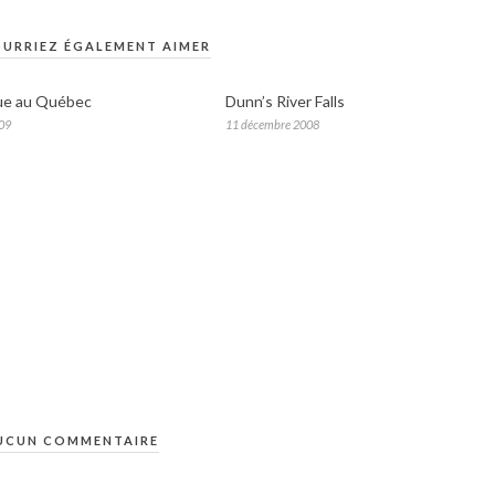
URRIEZ ÉGALEMENT AIMER
ue au Québec
Dunn’s River Falls
009
11 décembre 2008
UCUN COMMENTAIRE