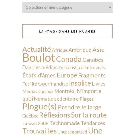
Catégories
LA «TAG» DANS LES NUAGES
Actualité
Asie
Amérique
Afrique
Boulot
Canada
Caraïbes
Dans les médias
EnTransit.ca
Entrevues
Europe
États d'âmes
Fragments
Insolite
Livres
Gourmandise
Futilité
N'importe
Montréal
Médias sociaux
quoi
Nomade sédentaire
Plages
Plogue(s)
Prendre le large
Sur la route
Réflexions
Québec
Technomade
Tendances
Taïwan 2008
Une
Trouvailles
Uncategorized