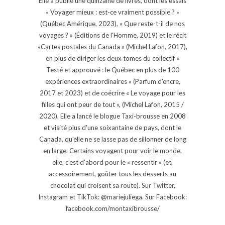
Elle a publié une quinzaine de livres, dont les essais
« Voyager mieux : est-ce vraiment possible ? »
(Québec Amérique, 2023), « Que reste-t-il de nos
voyages ? » (Éditions de l'Homme, 2019) et le récit
«Cartes postales du Canada » (Michel Lafon, 2017),
en plus de diriger les deux tomes du collectif «
Testé et approuvé : le Québec en plus de 100
expériences extraordinaires » (Parfum d'encre,
2017 et 2023) et de coécrire « Le voyage pour les
filles qui ont peur de tout », (Michel Lafon, 2015 /
2020). Elle a lancé le blogue Taxi-brousse en 2008
et visité plus d'une soixantaine de pays, dont le
Canada, qu'elle ne se lasse pas de sillonner de long
en large. Certains voyagent pour voir le monde,
elle, c’est d’abord pour le « ressentir » (et,
accessoirement, goûter tous les desserts au
chocolat qui croisent sa route). Sur Twitter,
Instagram et TikTok: @mariejuliega. Sur Facebook:
facebook.com/montaxibrousse/