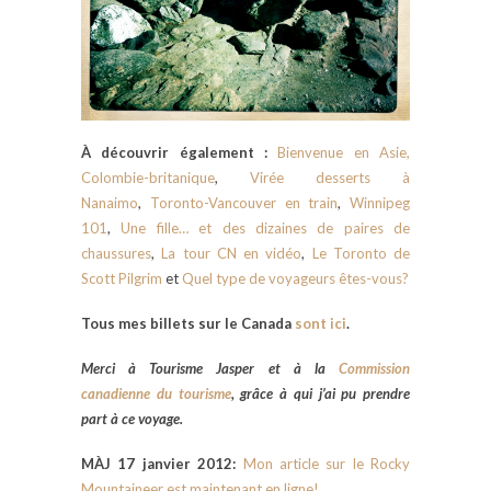
À découvrir également :
Bienvenue en Asie,
Colombie-britanique
,
Virée desserts à
Nanaimo
,
Toronto-Vancouver en train
,
Winnipeg
101
,
Une fille… et des dizaines de paires de
chaussures
,
La tour CN en vidéo
,
Le Toronto de
Scott Pilgrim
et
Quel type de voyageurs êtes-vous?
Tous mes billets sur le Canada
sont ici
.
Merci à
Tourisme Jasper et à la
Commission
canadienne du tourisme
, grâce à qui j’ai pu prendre
part à ce voyage.
MÀJ 17 janvier 2012:
Mon article sur le Rocky
Mountaineer est maintenant en ligne!