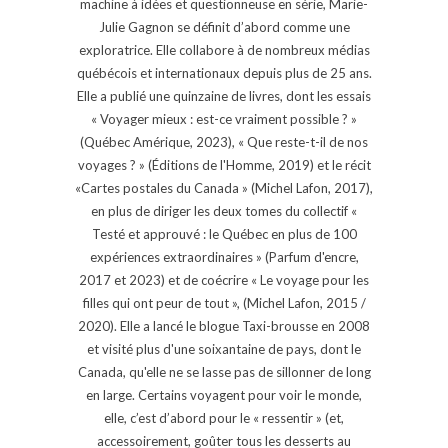
machine à idées et questionneuse en série, Marie-
Julie Gagnon se définit d’abord comme une
exploratrice. Elle collabore à de nombreux médias
québécois et internationaux depuis plus de 25 ans.
Elle a publié une quinzaine de livres, dont les essais
« Voyager mieux : est-ce vraiment possible ? »
(Québec Amérique, 2023), « Que reste-t-il de nos
voyages ? » (Éditions de l'Homme, 2019) et le récit
«Cartes postales du Canada » (Michel Lafon, 2017),
en plus de diriger les deux tomes du collectif «
Testé et approuvé : le Québec en plus de 100
expériences extraordinaires » (Parfum d'encre,
2017 et 2023) et de coécrire « Le voyage pour les
filles qui ont peur de tout », (Michel Lafon, 2015 /
2020). Elle a lancé le blogue Taxi-brousse en 2008
et visité plus d'une soixantaine de pays, dont le
Canada, qu'elle ne se lasse pas de sillonner de long
en large. Certains voyagent pour voir le monde,
elle, c’est d’abord pour le « ressentir » (et,
accessoirement, goûter tous les desserts au