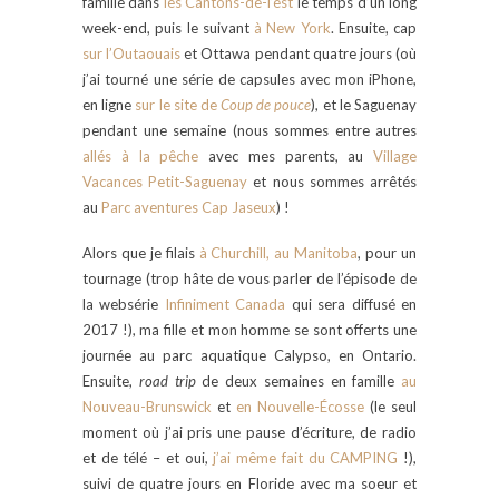
famille dans
les Cantons-de-l’est
le temps d’un long
week-end, puis le suivant
à New York
. Ensuite, cap
sur l’Outaouais
et Ottawa pendant quatre jours (où
j’ai tourné une série de capsules avec mon iPhone,
en ligne
sur le site de
Coup de pouce
), et le Saguenay
pendant une semaine (nous sommes entre autres
allés à la pêche
avec mes parents, au
Village
Vacances Petit-Saguenay
et nous sommes arrêtés
au
Parc aventures Cap Jaseux
) !
Alors que je filais
à Churchill, au Manitoba
, pour un
tournage (trop hâte de vous parler de l’épisode de
la websérie
Infiniment Canada
qui sera diffusé en
2017 !), ma fille et mon homme se sont offerts une
journée au parc aquatique Calypso, en Ontario.
Ensuite,
road trip
de deux semaines en famille
au
Nouveau-Brunswick
et
en Nouvelle-Écosse
(le seul
moment où j’ai pris une pause d’écriture, de radio
et de télé – et oui,
j’ai même fait du CAMPING
!),
suivi de quatre jours en Floride avec ma soeur et