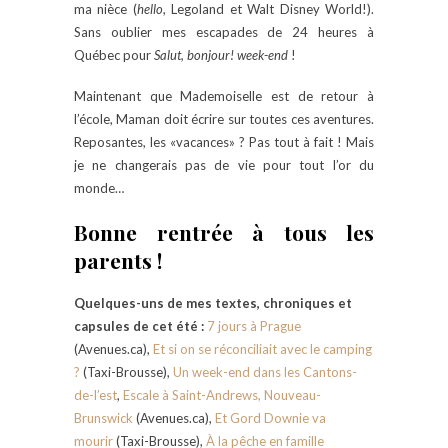
ma nièce (
hello
, Legoland et Walt Disney World!).
Sans oublier mes escapades de 24 heures à
Québec pour
Salut, bonjour! week-end
!
Maintenant que Mademoiselle est de retour à
l’école, Maman doit écrire sur toutes ces aventures.
Reposantes, les «vacances» ? Pas tout à fait ! Mais
je ne changerais pas de vie pour tout l’or du
monde…
Bonne rentrée à tous les
parents !
Quelques-uns de mes textes, chroniques et
capsules de cet été :
7 jours à Prague
(Avenues.ca),
Et si on se réconciliait avec le camping
?
(Taxi-Brousse),
Un week-end dans les Cantons-
de-l’est
,
Escale à Saint-Andrews, Nouveau-
Brunswick
(Avenues.ca),
Et Gord Downie va
mourir
(Taxi-Brousse),
À la pêche en famille