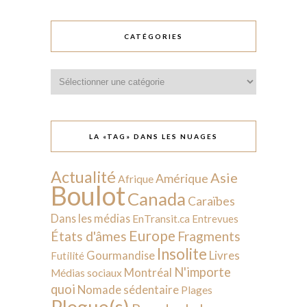
CATÉGORIES
Catégories
LA «TAG» DANS LES NUAGES
Actualité
Asie
Amérique
Afrique
Boulot
Canada
Caraïbes
Dans les médias
EnTransit.ca
Entrevues
Europe
États d'âmes
Fragments
Insolite
Livres
Gourmandise
Futilité
N'importe
Montréal
Médias sociaux
quoi
Nomade sédentaire
Plages
Plogue(s)