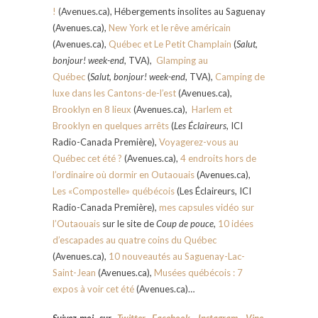
!
(Avenues.ca), Hébergements insolites au Saguenay
(Avenues.ca),
New York et le rêve américain
(Avenues.ca),
Québec et Le Petit Champlain
(
Salut,
bonjour! week-end
, TVA),
Glamping au
Québec
(
Salut, bonjour! week-end
, TVA),
Camping de
luxe dans les Cantons-de-l’est
(Avenues.ca),
Brooklyn en 8 lieux
(Avenues.ca),
Harlem et
Brooklyn en quelques arrêts
(
Les Éclaireurs
, ICI
Radio-Canada Première),
Voyagerez-vous au
Québec cet été ?
(Avenues.ca),
4 endroits hors de
l’ordinaire où dormir en Outaouais
(Avenues.ca),
Les «Compostelle» québécois
(Les Éclaireurs, ICI
Radio-Canada Première),
mes capsules vidéo sur
l’Outaouais
sur le site de
Coup de pouce
,
10 idées
d’escapades au quatre coins du Québec
(Avenues.ca),
10 nouveautés au Saguenay-Lac-
Saint-Jean
(Avenues.ca),
Musées québécois : 7
expos à voir cet été
(Avenues.ca)…
Suivez-moi sur
Twitter
,
Facebook
,
Instagram
,
Vine
,