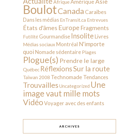
Actualité
Asie
Amérique
Afrique
Boulot
Canada
Caraïbes
Dans les médias
EnTransit.ca
Entrevues
Europe
États d'âmes
Fragments
Insolite
Livres
Gourmandise
Futilité
N'importe
Montréal
Médias sociaux
quoi
Nomade sédentaire
Plages
Plogue(s)
Prendre le large
Sur la route
Réflexions
Québec
Technomade
Tendances
Taïwan 2008
Une
Trouvailles
Uncategorized
image vaut mille mots
Vidéo
Voyager avec des enfants
ARCHIVES