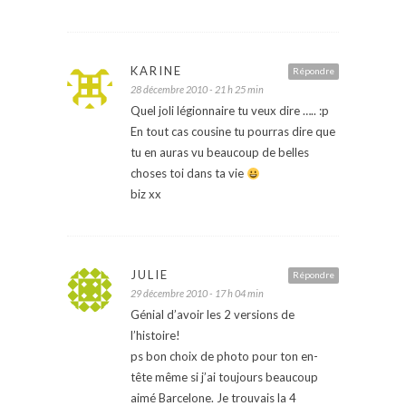
KARINE
Répondre
28 décembre 2010 - 21 h 25 min
Quel joli légionnaire tu veux dire ….. :p
En tout cas cousine tu pourras dire que
tu en auras vu beaucoup de belles
choses toi dans ta vie
biz xx
JULIE
Répondre
29 décembre 2010 - 17 h 04 min
Génial d’avoir les 2 versions de
l’histoire!
ps bon choix de photo pour ton en-
tête même si j’ai toujours beaucoup
aimé Barcelone. Je trouvais la 4