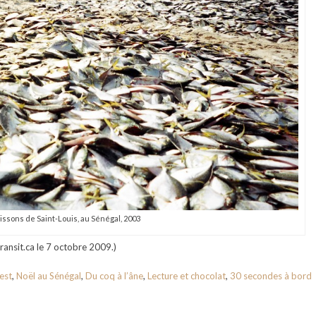
ssons de Saint-Louis, au Sénégal, 2003
Transit.ca le 7 octobre 2009.)
est
,
Noël au Sénégal
,
Du coq à l’âne
,
Lecture et chocolat
,
30 secondes à bord