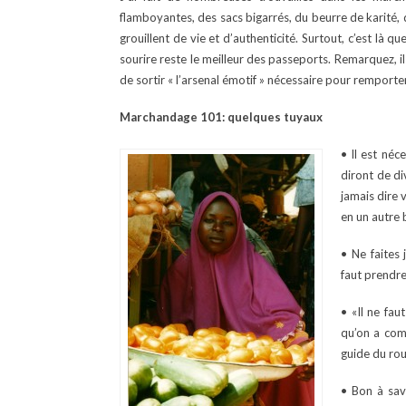
flamboyantes, des sacs bigarrés, du beurre de karité, 
grouillent de vie et d’authenticité. Surtout, c’est là qu
sourire reste le meilleur des passeports. Remarquez, 
de sortir « l’arsenal émotif » nécessaire pour remport
Marchandage 101: quelques tuyaux
• Il est néc
diront de di
jamais dire 
en un autre b
• Ne faites
faut prendre
• «Il ne fau
qu’on a comm
guide du ro
• Bon à savo