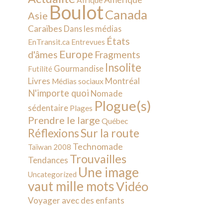
Afrique
Boulot
Canada
Asie
Caraïbes
Dans les médias
États
EnTransit.ca
Entrevues
Europe
d'âmes
Fragments
Insolite
Gourmandise
Futilité
Livres
Montréal
Médias sociaux
N'importe quoi
Nomade
Plogue(s)
sédentaire
Plages
Prendre le large
Québec
Sur la route
Réflexions
Technomade
Taïwan 2008
Trouvailles
Tendances
Une image
Uncategorized
vaut mille mots
Vidéo
Voyager avec des enfants