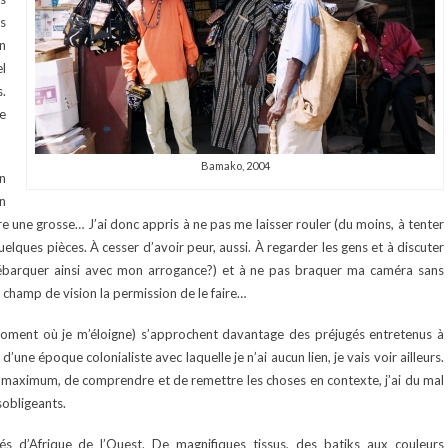
es
en
el
s.
e
Bamako, 2004
n
n
 une grosse… J’ai donc appris à ne pas me laisser rouler (du moins, à tenter
elques pièces. À cesser d’avoir peur, aussi. À regarder les gens et à discuter
 débarquer ainsi avec mon arrogance?) et à ne pas braquer ma caméra sans
hamp de vision la permission de le faire…
oment où je m’éloigne) s’approchent davantage des préjugés entretenus à
’une époque colonialiste avec laquelle je n’ai aucun lien, je vais voir ailleurs.
 au maximum, de comprendre et de remettre les choses en contexte, j’ai du mal
sobligeants.
és d’Afrique de l’Ouest. De magnifiques tissus, des batiks aux couleurs