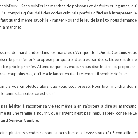
des bijoux… Sans oublier les marchés de poissons et de fruits et légumes, qui
e j’ai compris qu’au-delà des codes culturels parfois difficiles à interpréter, le
il faut quand même savoir le « ranger » quand le jeu de la négo nous demande
er la manche!
essaire de marchander dans les marchés d’Afrique de l’Ouest. Certains vous
viser le premier prix proposé par quatre, d’autres par deux. L’idée est de ne
votre prix le premier. Attendez que le vendeur vous dise le sien, et proposez-
eaucoup plus bas, quitte à le lancer en riant tellement il semble ridicule.
 jamais vos emplettes alors que vous êtes pressé. Pour bien marchander, il
 le temps. La patience est d’or!
t pas hésiter à raconter sa vie (et même à en rajouter), à dire au marchand
e lui une famille à nourrir, que l’argent n’est pas inépuisable», conseille Le
utard Sénégal Gambie.
ir : plusieurs vendeurs sont superstitieux. « Levez-vous tôt ! conseille Le