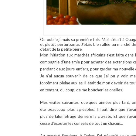
On oublie jamais sa première fois. Moi, c’était à Ou
et plutôt perturbante. J’étais bien allée au marché 
c’était de la petite bière.
Mon initiation aux marchés africains s’est faite dans 
compagnie d’une amie pour acheter des extensions capil
pendant deux jours entiers, pour garder ma nouvelle co
Je n’ai aucun souvenir de ce que j’ai pu y voir, mai
forcément pleine aux as, il était de mon devoir de tout
en tentant, du coup, de me boucher les oreilles.
Mes visites suivantes, quelques années plus tard, on
été beaucoup plus agréables. Il faut dire que j’avai
plus de kilométrage derrière la cravate. Et que j’ava
cessé d’écouter les conseils de tout un chacun…
Au marché Sandaga, à Dakar, j’ai négocié seule me