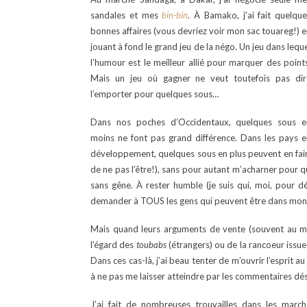
sandales et mes
bin-bin
. À Bamako, j’ai fait quelqu
bonnes affaires (vous devriez voir mon sac touareg!) 
jouant à fond le grand jeu de la négo. Un jeu dans lequ
l’humour est le meilleur allié pour marquer des point
Mais un jeu où gagner ne veut toutefois pas dir
l’emporter pour quelques sous…
Dans nos poches d’Occidentaux, quelques sous e
moins ne font pas grand différence. Dans les pays e
développement, quelques sous en plus peuvent en faire
de ne pas l’être!), sans pour autant m’acharner pour qu
sans gêne. À rester humble (je suis qui, moi, pour
demander à TOUS les gens qui peuvent être dans mon c
Mais quand leurs arguments de vente (souvent au m
l’égard des
toubabs
(étrangers) ou de la rancoeur issue d
Dans ces cas-là, j’ai beau tenter de m’ouvrir l’esprit
à ne pas me laisser atteindre par les commentaires dé
J’ai fait de nombreuses trouvailles dans les march