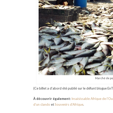
Marché de poi
(Ce billet a d’abord été publié sur le défunt blogue En
À découvrir également:
Insaisissable Afrique de l’Ou
d’un clando
et
Souvenirs d’Afrique
.