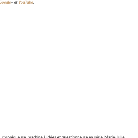
Google
+
et
YouTube
.
te, chroniqueuse, machine à idées et questionneuse en série, Marie-Julie