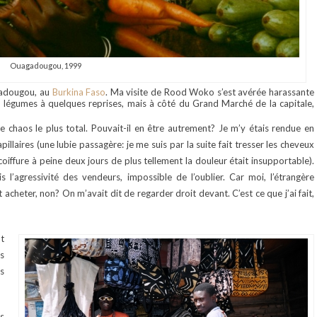
Ouagadougou, 1999
agadougou, au
Burkina Faso
. Ma visite de Rood Woko s’est avérée harassante
de légumes à quelques reprises, mais à côté du Grand Marché de la capitale,
le chaos le plus total.
Pouvait-il en être autrement? Je m’y étais rendue en
laires (une lubie passagère: je me suis par la suite fait tresser les cheveux
iffure à peine deux jours de plus tellement la douleur était insupportable).
s l’agressivité des vendeurs, impossible de l’oublier. Car moi, l’étrangère
 acheter, non? On m’avait dit de regarder droit devant. C’est ce que j’ai fait,
t
s
is
s