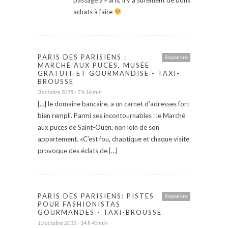
achats à faire
PARIS DES PARISIENS :
Répondre
MARCHÉ AUX PUCES, MUSÉE
GRATUIT ET GOURMANDISE - TAXI-
BROUSSE
3 octobre 2015 - 7 h 16 min
[…] le domaine bancaire, a un carnet d’adresses fort
bien rempli. Parmi ses incontournables : le Marché
aux puces de Saint-Ouen, non loin de son
appartement. «C’est fou, chaotique et chaque visite
provoque des éclats de […]
PARIS DES PARISIENS: PISTES
Répondre
POUR FASHIONISTAS
GOURMANDES - TAXI-BROUSSE
15 octobre 2015 - 14 h 45 min