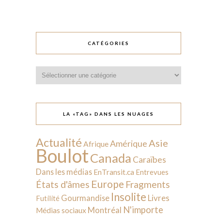
CATÉGORIES
Catégories
LA «TAG» DANS LES NUAGES
Actualité
Asie
Amérique
Afrique
Boulot
Canada
Caraïbes
Dans les médias
EnTransit.ca
Entrevues
Europe
États d'âmes
Fragments
Insolite
Livres
Gourmandise
Futilité
N'importe
Montréal
Médias sociaux