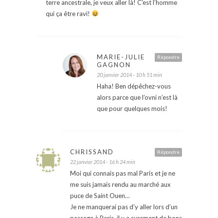
terre ancestrale, je veux aller là! C’est l’homme
qui ça être ravi!
MARIE-JULIE
Répondre
GAGNON
20 janvier 2014 - 10 h 51 min
Haha! Ben dépêchez-vous
alors parce que l’ovni n’est là
que pour quelques mois!
CHRISSAND
Répondre
22 janvier 2014 - 16 h 24 min
Moi qui connais pas mal Paris et je ne
me suis jamais rendu au marché aux
puce de Saint Ouen…
Je ne manquerai pas d’y aller lors d’un
passage à Paris, il y a surement de bons