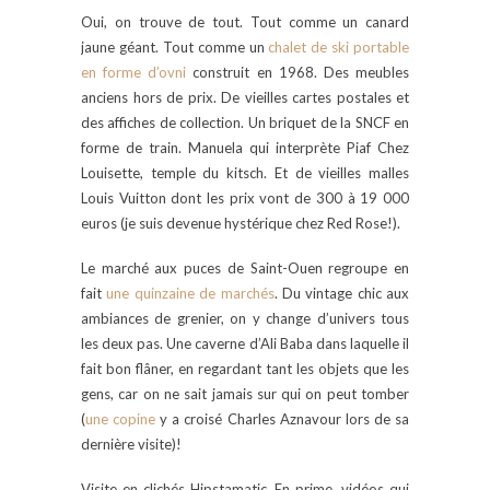
Oui, on trouve de tout. Tout comme un canard
jaune géant. Tout comme un
chalet de ski portable
en forme d’ovni
construit en 1968. Des meubles
anciens hors de prix. De vieilles cartes postales et
des affiches de collection. Un briquet de la SNCF en
forme de train. Manuela qui interprète Piaf Chez
Louisette, temple du kitsch. Et de vieilles malles
Louis Vuitton dont les prix vont de 300 à 19 000
euros (je suis devenue hystérique chez Red Rose!).
Le marché aux puces de Saint-Ouen regroupe en
fait
une quinzaine de marchés
. Du vintage chic aux
ambiances de grenier, on y change d’univers tous
les deux pas. Une caverne d’Ali Baba dans laquelle il
fait bon flâner, en regardant tant les objets que les
gens, car on ne sait jamais sur qui on peut tomber
(
une copine
y a croisé Charles Aznavour lors de sa
dernière visite)!
Visite en clichés Hipstamatic. En prime, vidéos qui