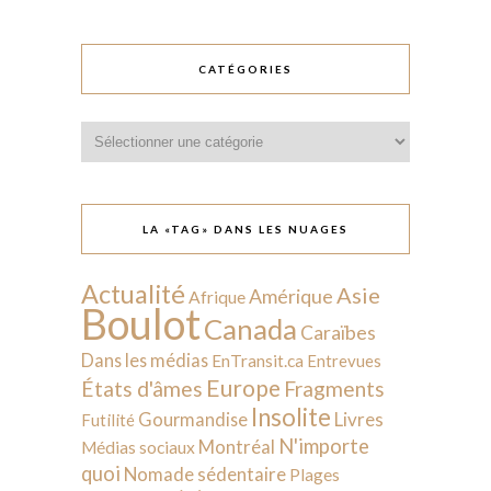
CATÉGORIES
Catégories
LA «TAG» DANS LES NUAGES
Actualité
Asie
Amérique
Afrique
Boulot
Canada
Caraïbes
Dans les médias
EnTransit.ca
Entrevues
Europe
États d'âmes
Fragments
Insolite
Livres
Gourmandise
Futilité
N'importe
Montréal
Médias sociaux
quoi
Nomade sédentaire
Plages