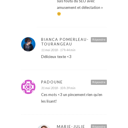
suis foutu du SEO avec
amusement et délectation »
BIANCA POMERLEAU-
Répondre
TOURANGEAU
11 mai 2018 - 17 h 44 min
Délicieux texte <3
PADOUNE
Répondre
31 mai 2018 - 10 h 39 min
Ces mots <3 un pincement rien qu'en
les lisant!
MARIE-JULIE
Répondre