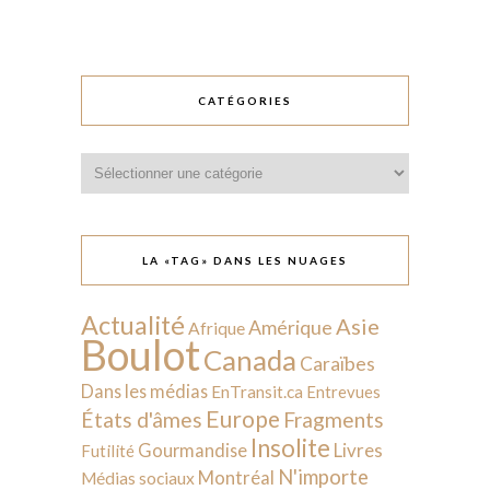
CATÉGORIES
Catégories
LA «TAG» DANS LES NUAGES
Actualité
Asie
Amérique
Afrique
Boulot
Canada
Caraïbes
Dans les médias
EnTransit.ca
Entrevues
Europe
États d'âmes
Fragments
Insolite
Livres
Gourmandise
Futilité
N'importe
Montréal
Médias sociaux