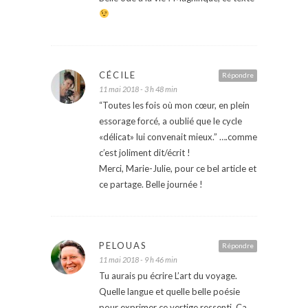
CÉCILE
Répondre
11 mai 2018 - 3 h 48 min
“Toutes les fois où mon cœur, en plein
essorage forcé, a oublié que le cycle
«délicat» lui convenait mieux.” ….comme
c’est joliment dit/écrit !
Merci, Marie-Julie, pour ce bel article et
ce partage. Belle journée !
PELOUAS
Répondre
11 mai 2018 - 9 h 46 min
Tu aurais pu écrire L’art du voyage.
Quelle langue et quelle belle poésie
pour exprimer ce vertige ressenti. Ça