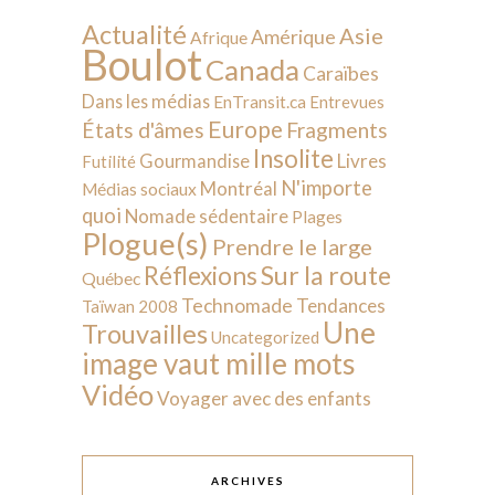
Actualité
Asie
Amérique
Afrique
Boulot
Canada
Caraïbes
Dans les médias
EnTransit.ca
Entrevues
Europe
États d'âmes
Fragments
Insolite
Livres
Gourmandise
Futilité
N'importe
Montréal
Médias sociaux
quoi
Nomade sédentaire
Plages
Plogue(s)
Prendre le large
Sur la route
Réflexions
Québec
Technomade
Tendances
Taïwan 2008
Une
Trouvailles
Uncategorized
image vaut mille mots
Vidéo
Voyager avec des enfants
ARCHIVES