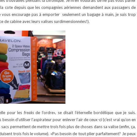
mes trouvailles pendant la chronique. Je m’en voudrais de ne pas vous parler
 la cote depuis que les compagnies aériennes demandent aux passagers de
e vous encourage pas à emporter seulement un bagage à main, je suis trop
ce de cabine avec leurs valises surdimensionnées!).
elle pour les
freaks
de l’ordre», se disait l’éternelle bordélique que je suis.
soin d’utiliser l’aspirateur pour enlever l’air de ceux-ci (c’est vrai qu’on en
 sacs permettent de mettre trois fois plus de choses dans sa valise (enfin, ça,
éduisent trois fois le volume). «Pas besoin de tout plier parfaitement? Je peux