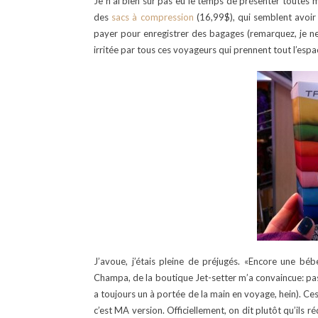
Je n’ai bien sûr pas eu le temps de présenter toutes 
des
sacs à compression
(16,99$), qui semblent avoir
payer pour enregistrer des bagages (remarquez, je n
irritée par tous ces voyageurs qui prennent tout l’espa
J’avoue, j’étais pleine de préjugés. «Encore une béb
Champa, de la boutique Jet-setter m’a convaincue: pas be
a toujours un à portée de la main en voyage, hein). Ces
c’est MA version. Officiellement, on dit plutôt qu’ils r