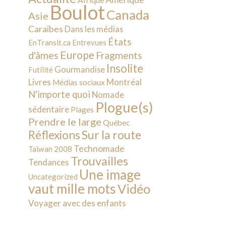
Afrique
Boulot
Canada
Asie
Caraïbes
Dans les médias
États
EnTransit.ca
Entrevues
Europe
d'âmes
Fragments
Insolite
Gourmandise
Futilité
Livres
Montréal
Médias sociaux
N'importe quoi
Nomade
Plogue(s)
sédentaire
Plages
Prendre le large
Québec
Sur la route
Réflexions
Technomade
Taïwan 2008
Trouvailles
Tendances
Une image
Uncategorized
vaut mille mots
Vidéo
Voyager avec des enfants