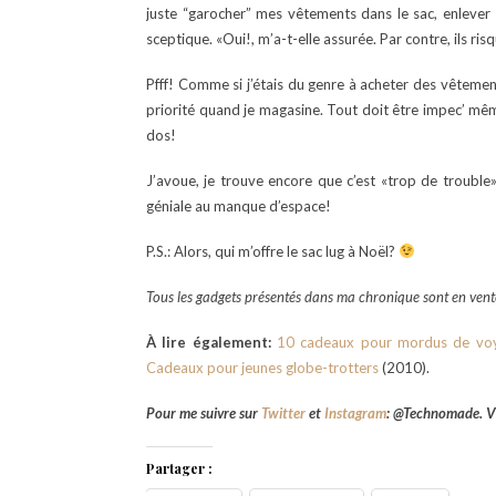
juste “garocher” mes vêtements dans le sac, enlever l’
sceptique. «Oui!, m’a-t-elle assurée. Par contre, ils ris
Pfff! Comme si j’étais du genre à acheter des vêtement
priorité quand je magasine. Tout doit être impec’ mê
dos!
J’avoue, je trouve encore que c’est «trop de trouble
géniale au manque d’espace!
P.S.: Alors, qui m’offre le sac lug à Noël?
Tous les gadgets présentés dans ma chronique sont en ven
À lire également:
10 cadeaux pour mordus de vo
Cadeaux pour jeunes globe-trotters
(2010).
Pour me suivre sur
Twitter
et
Instagram
: @Technomade. Vi
Partager :