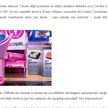
’uriner debout. J’avais déjà présenté un objet similaire déniché à La Cordée à
 Un hit! Je me rappelle encore d’une critique assassine de Louise Cousineau
le avait mentionné dans son texte – sans jamais me nommer – avait été
. Difficile de résister à toutes les possibilités de blagues qui peuvent surgir
l’ont déjà testé (à part les adeptes de camping sauvage)? Vos impressions?