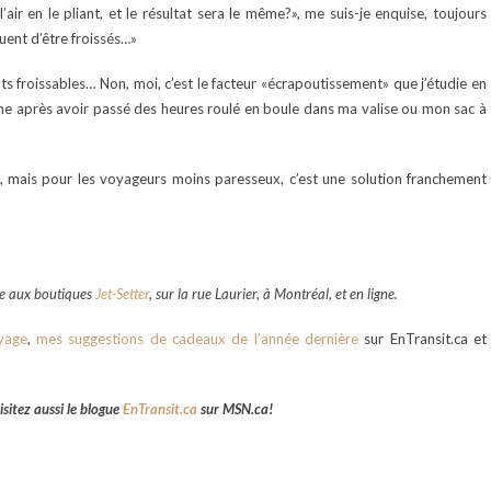
air en le pliant, et le résultat sera le même?», me suis-je enquise, toujours
quent d’être froissés…»
s froissables… Non, moi, c’est le facteur «écrapoutissement» que j’étudie en
me après avoir passé des heures roulé en boule dans ma valise ou mon sac à
», mais pour les voyageurs moins paresseux, c’est une solution franchement
te aux boutiques
Jet-Setter
, sur la rue Laurier, à Montréal, et en ligne.
yage
,
mes suggestions de cadeaux de l’année dernière
sur EnTransit.ca et
sitez aussi le blogue
EnTransit.ca
sur MSN.ca!