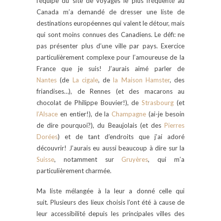
l’équipe du
site de voyages le plus fréquenté au
Canada m’a demandé de dresser une liste de
destinations européennes qui valent le détour, mais
qui sont moins connues des Canadiens. Le défi: ne
pas présenter plus d’une ville par pays. Exercice
particulièrement complexe pour l’amoureuse de la
France que je suis! J’aurais aimé parler de
Nantes
(de
La cigale
, de
la Maison Hamster
, des
friandises…), de Rennes (et des macarons au
chocolat de Philippe Bouvier!), de
Strasbourg
(et
l’Alsace
en entier!), de la
Champagne
(ai-je besoin
de dire pourquoi?), du Beaujolais (et des
Pierres
Dorées
) et de tant d’endroits que j’ai adoré
découvrir! J’aurais eu aussi beaucoup à dire sur la
Suisse
, notamment sur
Gruyères
, qui m’a
particulièrement charmée.
Ma liste mélangée à la leur a donné celle qui
suit. Plusieurs des lieux choisis l’ont été à cause de
leur accessibilité depuis les principales villes des