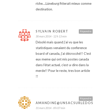
riche….Lüneburg fitterait mieux comme
destination.
SYLVAIN ROBERT
Répondre
30 mars 2014 - 12 h 13 min
Désolé mais quand j’ai vu que les
statistiques venaient du conference
board of canada, j’ai décrocché!! C’est
eux meme qui ont mis postes canada
dans l’état actuel, c’est-a-dire dans la
merde!! Pour le reste, tres bon article
!!
Répondre
AMANDINE@UNSACSURLEDOS
31 mars 2014 - 8 h 07 min