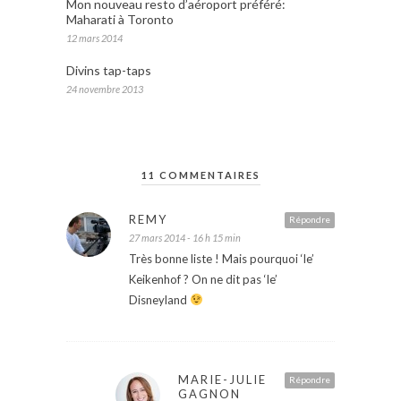
Mon nouveau resto d’aéroport préféré:
Maharati à Toronto
12 mars 2014
Divins tap-taps
24 novembre 2013
11 COMMENTAIRES
REMY
Répondre
27 mars 2014 - 16 h 15 min
Très bonne liste ! Mais pourquoi ‘le’
Keikenhof ? On ne dit pas ‘le’
Disneyland
MARIE-JULIE
Répondre
GAGNON