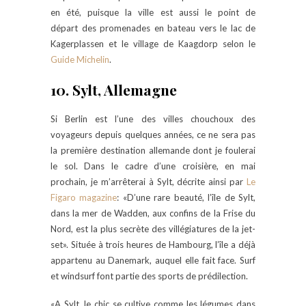
en été, puisque la ville est aussi le point de
départ des promenades en bateau vers le lac de
Kagerplassen et le village de Kaagdorp selon le
Guide Michelin
.
10. Sylt, Allemagne
Si Berlin est l’une des villes chouchoux des
voyageurs depuis quelques années, ce ne sera pas
la première destination allemande dont je foulerai
le sol. Dans le cadre d’une croisière, en mai
prochain, je m’arrêterai à Sylt, décrite ainsi par
Le
Figaro magazine
: «D’une rare beauté, l’île de Sylt,
dans la mer de Wadden, aux confins de la Frise du
Nord, est la plus secrète des villégiatures de la jet-
set». Située à trois heures de Hambourg, l’île a déjà
appartenu au Danemark, auquel elle fait face. Surf
et windsurf font partie des sports de prédilection.
«A Sylt, le chic se cultive comme les légumes dans