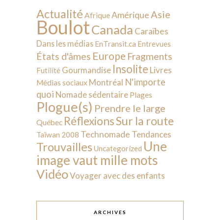
Actualité
Asie
Amérique
Afrique
Boulot
Canada
Caraïbes
Dans les médias
EnTransit.ca
Entrevues
Europe
États d'âmes
Fragments
Insolite
Livres
Gourmandise
Futilité
N'importe
Montréal
Médias sociaux
quoi
Nomade sédentaire
Plages
Plogue(s)
Prendre le large
Sur la route
Réflexions
Québec
Technomade
Tendances
Taïwan 2008
Une
Trouvailles
Uncategorized
image vaut mille mots
Vidéo
Voyager avec des enfants
ARCHIVES