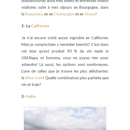
(Re)découvrez aussi mes billets et entrevues vidéos
réalisées suite à mes séjours en Bourgogne, dans
le
Beaujolais
, en en
Champagne
et en
Alsace
!
2- La
Californie
Je n’ai encore visité aucun vignoble en Californie.
Mais je compte bien y remédier bientôt! C’est dans
cet état qu’est produit 90 % du vin
made in
USA
.Napa et Sonoma, vous ne payez rien pour
attendre! Là aussi, les options sont nombreuses.
L’une de celles que je trouve les plus alléchantes:
le
Wine train
! Quelle combinaison plus parfaite que
vin et train?
3-
Italie