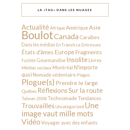
LA «TAG» DANS LES NUAGES
Actualité
Asie
Amérique
Afrique
Boulot
Canada
Caraïbes
Dans les médias
EnTransit.ca
Entrevues
Europe
États d'âmes
Fragments
Insolite
Livres
Gourmandise
Futilité
N'importe
Montréal
Médias sociaux
quoi
Nomade sédentaire
Plages
Plogue(s)
Prendre le large
Sur la route
Réflexions
Québec
Technomade
Tendances
Taïwan 2008
Une
Trouvailles
Uncategorized
image vaut mille mots
Vidéo
Voyager avec des enfants