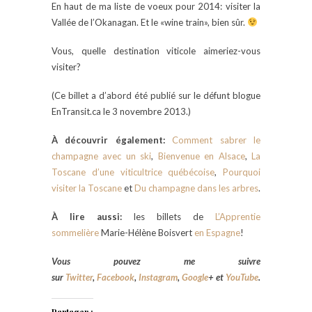
En haut de ma liste de voeux pour 2014: visiter la
Vallée de l’Okanagan. Et le «wine train», bien sûr.
Vous, quelle destination viticole aimeriez-vous
visiter?
(Ce billet a d’abord été publié sur le défunt blogue
EnTransit.ca le 3 novembre 2013.)
À découvrir également:
Comment sabrer le
champagne avec un ski
,
Bienvenue en Alsace
,
La
Toscane d’une viticultrice québécoise
,
Pourquoi
visiter la Toscane
et
Du champagne dans les arbres
.
À lire aussi:
les billets de
L’Apprentie
sommelière
Marie-Hélène Boisvert
en Espagne
!
Vous pouvez me suivre
sur
Twitter
,
Facebook
,
Instagram
,
Google
+
et
YouTube
.
Partager :