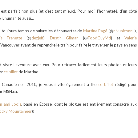
 est parfait non plus (et c’est tant mieux). Pour moi, l’honnêteté, d’un côté
e. L’humanité aussi…
est toujours temps de suivre les découvertes de
Martine Pagé
(@
nivuniconnu
),
is Frenette
(@
dezjeff
),
Dustin Gilman
(@
FoodGuyMtl
) et
Valerie
à Vancouver avant de reprendre le train pour faire le traverser le pays en sens
 à vivre l’aventure avec eux. Pour retracer facilement leurs photos et leurs
sez
ce billet
de Martine.
 Canadien en 2010, je vous invite également à lire
ce billet
rédigé pour
r MSN.ca.
n ami Jools
, basé en Écosse, dont le blogue est entièrement consacré aux
ocky Mountaineer
)!