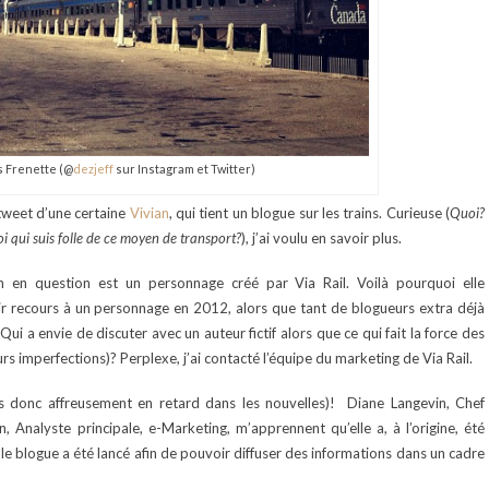
s Frenette (@
dezjeff
sur Instagram et Twitter)
 tweet d’une certaine
Vivian
, qui tient un blogue sur les trains. Curieuse (
Quoi?
i qui suis folle de ce moyen de transport?
), j’ai voulu en savoir plus.
an en question est un personnage créé par Via Rail. Voilà pourquoi elle
oir recours à un personnage en 2012, alors que tant de blogueurs extra déjà
ui a envie de discuter avec un auteur fictif alors que ce qui fait la force des
rs imperfections)? Perplexe, j’ai contacté l’équipe du marketing de Via Rail.
is donc affreusement en retard dans les nouvelles)! Diane Langevin, Chef
 Analyste principale, e-Marketing, m’apprennent qu’elle a, à l’origine, été
le blogue a été lancé afin de pouvoir diffuser des informations dans un cadre