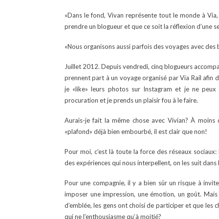
«Dans le fond, Vivan représente tout le monde à Via
prendre un blogueur et que ce soit la réflexion d’une s
«Nous organisons aussi parfois des voyages avec des bl
Juillet 2012. Depuis vendredi, cinq blogueurs accom
prennent part à un voyage organisé par Via Rail afin d
je «like» leurs photos sur Instagram et je ne pe
procuration et je prends un plaisir fou à le faire.
Aurais-je fait la même chose avec Vivian? À moins 
«plafond» déjà bien embourbé, il est clair que non!
Pour moi, c’est là toute la force des réseaux sociaux
des expériences qui nous interpellent, on les suit dans
Pour une compagnie, il y a bien sûr un risque à invit
imposer une impression, une émotion, un goût. Mais 
d’emblée, les gens ont choisi de participer et que les
qui ne l’enthousiasme qu’à moitié?