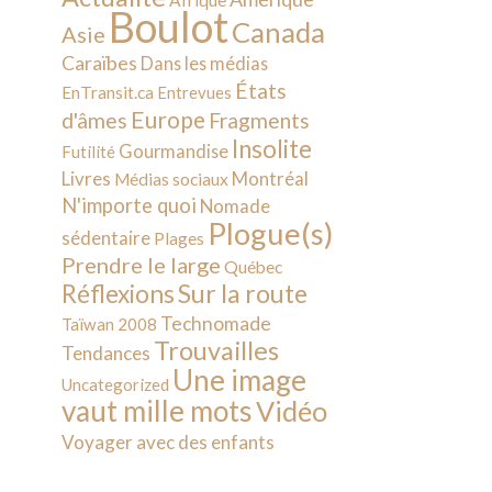
Afrique
Boulot
Canada
Asie
Caraïbes
Dans les médias
États
EnTransit.ca
Entrevues
Europe
d'âmes
Fragments
Insolite
Gourmandise
Futilité
Livres
Montréal
Médias sociaux
N'importe quoi
Nomade
Plogue(s)
sédentaire
Plages
Prendre le large
Québec
Sur la route
Réflexions
Technomade
Taïwan 2008
Trouvailles
Tendances
Une image
Uncategorized
vaut mille mots
Vidéo
Voyager avec des enfants