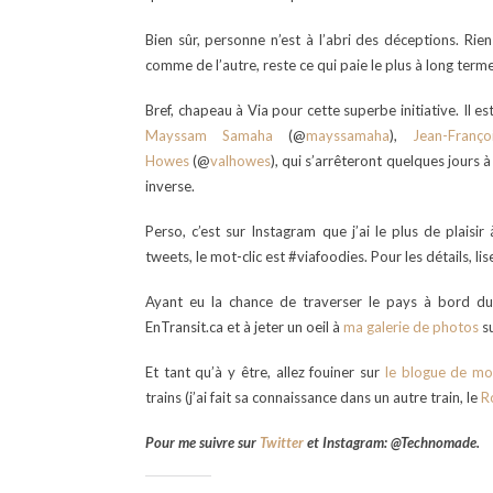
Bien sûr, personne n’est à l’abri des déceptions. Rien
comme de l’autre, reste ce qui paie le plus à long term
Bref, chapeau à Via pour cette superbe initiative. Il 
Mayssam Samaha
(@
mayssamaha
),
Jean-Franço
Howes
(@
valhowes
), qui s’arrêteront quelques jours 
inverse.
Perso, c’est sur Instagram que j’ai le plus de plaisir
tweets, le mot-clic est #viafoodies. Pour les détails, li
Ayant eu la chance de traverser le pays à bord du
EnTransit.ca et à jeter un oeil à
ma galerie de photos
su
Et tant qu’à y être, allez fouiner sur
le blogue de mo
trains (j’ai fait sa connaissance dans un autre train, le
R
Pour me suivre sur
Twitter
et Instagram: @Technomade.