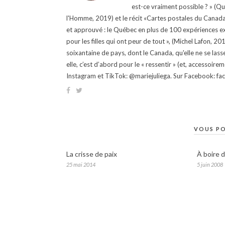
est-ce vraiment possible ? » (Q
l'Homme, 2019) et le récit «Cartes postales du Canada »
et approuvé : le Québec en plus de 100 expériences ex
pour les filles qui ont peur de tout », (Michel Lafon, 2
soixantaine de pays, dont le Canada, qu'elle ne se lass
elle, c’est d’abord pour le « ressentir » (et, accessoire
Instagram et TikTok: @mariejuliega. Sur Facebook: 
VOUS PO
La crisse de paix
À boire 
25 mai 2014
5 juin 2008