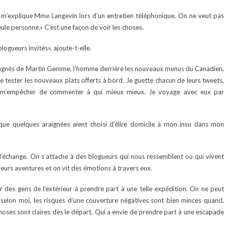
, m’explique Mme Langevin lors d’un entretien téléphonique. On ne veut pas
eule personne.» C’est une façon de voir les choses.
ogueurs invités», ajoute-t-elle.
pagnés de Martin Gemme, l’homme derrière les nouveaux menus du Canadien,
e tester les nouveaux plats offerts à bord. Je guette chacun de leurs tweets,
ux m’empêcher de commenter à qui mieux mieux. Je voyage avec eux par
que quelques araignées aient choisi d’élire domicile à mon insu dans mon
: l’échange. On s’attache à des blogueurs qui nous ressemblent ou qui vivent
 leurs aventures et on vit des émotions à travers eux.
er des gens de l’extérieur à prendre part à une telle expédition. On ne peut
selon moi, les risques d’une couverture négatives sont bien minces quand,
 choses sont claires dès le départ. Qui a envie de prendre part à une escapade