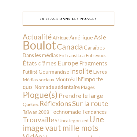
LA «TAG» DANS LES NUAGES
Actualité
Asie
Amérique
Afrique
Boulot
Canada
Caraïbes
Dans les médias
EnTransit.ca
Entrevues
Europe
États d'âmes
Fragments
Insolite
Livres
Gourmandise
Futilité
N'importe
Montréal
Médias sociaux
quoi
Nomade sédentaire
Plages
Plogue(s)
Prendre le large
Sur la route
Réflexions
Québec
Technomade
Tendances
Taïwan 2008
Une
Trouvailles
Uncategorized
image vaut mille mots
Vidéo