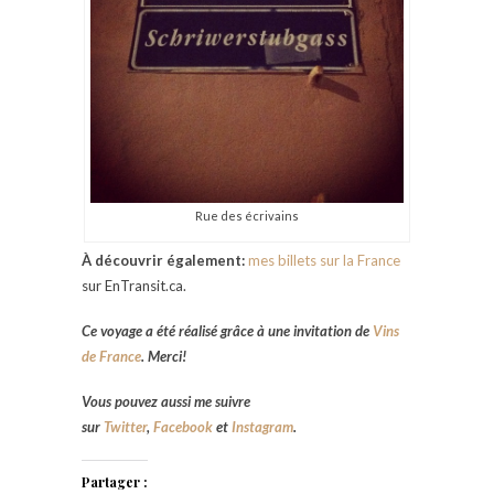
Rue des écrivains
À découvrir également:
mes billets sur la France
sur EnTransit.ca.
Ce voyage a été réalisé grâce à une invitation de
Vins
de France
. Merci!
Vous pouvez aussi me suivre
sur
Twitter
,
Facebook
et
Instagram
.
Partager :