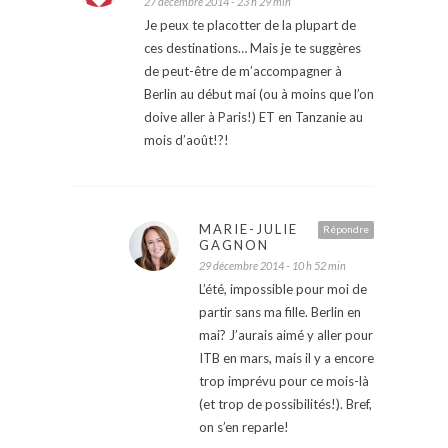
27 décembre 2014 - 23 h 29 min
Je peux te placotter de la plupart de
ces destinations… Mais je te suggères
de peut-être de m’accompagner à
Berlin au début mai (ou à moins que l’on
doive aller à Paris!) ET en Tanzanie au
mois d’août!?!
MARIE-JULIE
Répondre
GAGNON
29 décembre 2014 - 10 h 52 min
L’été, impossible pour moi de
partir sans ma fille. Berlin en
mai? J’aurais aimé y aller pour
ITB en mars, mais il y a encore
trop imprévu pour ce mois-là
(et trop de possibilités!). Bref,
on s’en reparle!