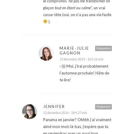
le compromis
“ne pas me transformer en
glaçon tout en étant au calme”
, un vrai
casse-tête (oui, on n’a pas une vie facile
).
MARIE-JULIE
Répondre
GAGNON
12 décembre 2014 - 16 h 16 min
:-))) Moi, j’irai probablement
l’automne prochain! Hâte de
te lire!
JENNIFER
Répondre
12 décembre 2014 - 18 h 27 min
Panama en janvier? Ohhhh j’ai vraiment
aimé mon mois là-bas, j’espère que tu
en reviendras avec un aussi bon