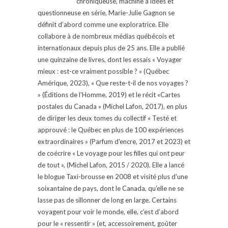
chroniqueuse, machine à idées et
questionneuse en série, Marie-Julie Gagnon se
définit d’abord comme une exploratrice. Elle
collabore à de nombreux médias québécois et
internationaux depuis plus de 25 ans. Elle a publié
une quinzaine de livres, dont les essais « Voyager
mieux : est-ce vraiment possible ? » (Québec
Amérique, 2023), « Que reste-t-il de nos voyages ?
» (Éditions de l'Homme, 2019) et le récit «Cartes
postales du Canada » (Michel Lafon, 2017), en plus
de diriger les deux tomes du collectif « Testé et
approuvé : le Québec en plus de 100 expériences
extraordinaires » (Parfum d'encre, 2017 et 2023) et
de coécrire « Le voyage pour les filles qui ont peur
de tout », (Michel Lafon, 2015 / 2020). Elle a lancé
le blogue Taxi-brousse en 2008 et visité plus d'une
soixantaine de pays, dont le Canada, qu'elle ne se
lasse pas de sillonner de long en large. Certains
voyagent pour voir le monde, elle, c’est d’abord
pour le « ressentir » (et, accessoirement, goûter