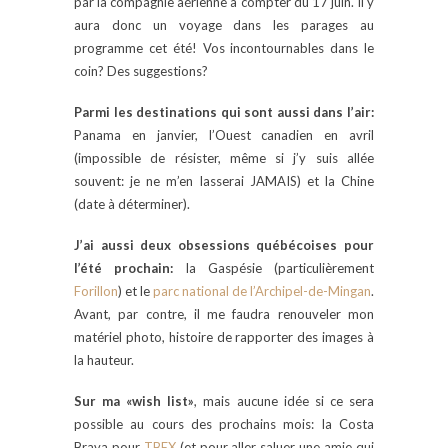
par la compagnie aérienne à compter du 17 juin. Il y
aura donc un voyage dans les parages au
programme cet été! Vos incontournables dans le
coin? Des suggestions?
Parmi les destinations qui sont aussi dans l’air:
Panama en janvier, l’Ouest canadien en avril
(impossible de résister, même si j’y suis allée
souvent: je ne m’en lasserai JAMAIS) et la Chine
(date à déterminer).
J’ai aussi deux obsessions québécoises pour
l’été prochain:
la Gaspésie (particulièrement
Forillon
) et le
parc national de l’Archipel-de-Mingan
.
Avant, par contre, il me faudra renouveler mon
matériel photo, histoire de rapporter des images à
la hauteur.
Sur ma «wish list»
, mais aucune idée si ce sera
possible au cours des prochains mois: la Costa
Brava pour
TBEX
(et pour aller saluer une amie qui