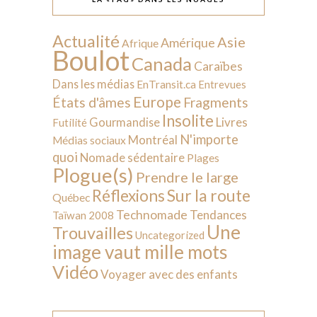
Actualité
Asie
Amérique
Afrique
Boulot
Canada
Caraïbes
Dans les médias
EnTransit.ca
Entrevues
Europe
États d'âmes
Fragments
Insolite
Livres
Gourmandise
Futilité
N'importe
Montréal
Médias sociaux
quoi
Nomade sédentaire
Plages
Plogue(s)
Prendre le large
Sur la route
Réflexions
Québec
Technomade
Tendances
Taïwan 2008
Une
Trouvailles
Uncategorized
image vaut mille mots
Vidéo
Voyager avec des enfants