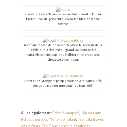
Canot ou kayak? Nous ne ferons finalement ni l’un ni
l’autre. Trop de gens ont eu la même idée en même
temps!
Arrêt au Centre de découverte, dans le secteur de la
Diable, sur la rive est du grand lac Monroe. Un
naturaliste nous explique la différence entre une
chouette et un hibou.
Arrêt chez Orange et pamplemousse, à St-Sauveur, le
temps de manger une bouchée (sucrée)!
À lire également:
Prête à camper!
,
Ma nuit aux
Refuges perchés Mont-Tremblant
,
Tremblant avec
des enfants
,
Et si Boucle d’or ne s’était pas