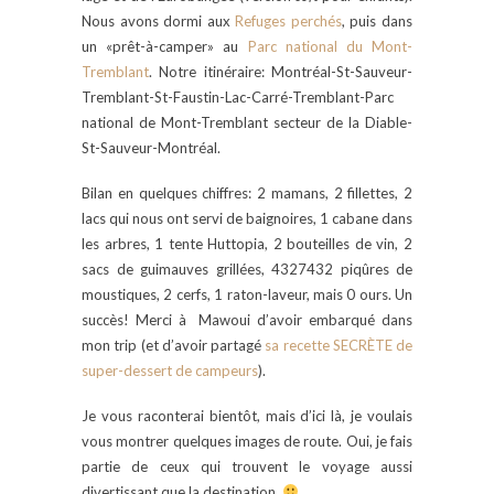
Nous avons dormi aux
Refuges perchés
, puis dans
un «prêt-à-camper» au
Parc national du Mont-
Tremblant
. Notre itinéraire: Montréal-St-Sauveur-
Tremblant-St-Faustin-Lac-Carré-Tremblant-Parc
national de Mont-Tremblant secteur de la Diable-
St-Sauveur-Montréal.
Bilan en quelques chiffres: 2 mamans, 2 fillettes, 2
lacs qui nous ont servi de baignoires, 1 cabane dans
les arbres, 1 tente Huttopia, 2 bouteilles de vin, 2
sacs de guimauves grillées, 4327432 piqûres de
moustiques, 2 cerfs, 1 raton-laveur, mais 0 ours. Un
succès! Merci à Mawoui d’avoir embarqué dans
mon trip (et d’avoir partagé
sa recette SECRÈTE de
super-dessert de campeurs
).
Je vous raconterai bientôt, mais d’ici là, je voulais
vous montrer quelques images de route. Oui, je fais
partie de ceux qui trouvent le voyage aussi
divertissant que la destination.