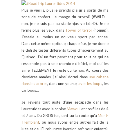
Plus je vieillis, plus je prends plaisir à sortir de ma
zone de confort. Je mange du brocoli (#WILD –
non, je ne suis pas au stade «jus vert»!:-D). Je ne
ferme plus les yeux dans
Tower of terror
(houuu!).
J’essaie au moins un nouveau sport par année.
Dans cette même optique, chaque été, je me donne
le défi de tester différents types d’hébergement au
Québec. J’ai un fort penchant pour tout ce qui ne
ressemble pas à une chambre d’hôtel, moi qui les
aime TELLEMENT le reste du temps. Au cours des
dernières années, j’ai ainsi dormi dans
une cabane
dans les arbres
, dans une yourte,
avec les loups
, les
caribous…
Je reviens tout juste d’une escapade dans les
Laurentides avec la copine
Mawoui
et nos filles de 4
et 7 ans. Du GROS fun, tant sur la route qu’à
Mont-
Tremblant
, où nous avons entre autres fait de la
luge et de l’Eurobungee (version
soft
pour enfants).