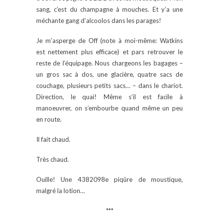
sang, c’est du champagne à mouches. Et y’a une
méchante gang d’alcoolos dans les parages!
Je m’asperge de Off (note à moi-même: Watkins
est nettement plus efficace) et pars retrouver le
reste de l’équipage. Nous chargeons les bagages –
un gros sac à dos, une glacière, quatre sacs de
couchage, plusieurs petits sacs… – dans le chariot.
Direction, le quai! Même s’il est facile à
manoeuvrer, on s’embourbe quand même un peu
en route.
Il fait chaud.
Très chaud.
Ouille! Une 4382098e piqûre de moustique,
malgré la lotion…
***