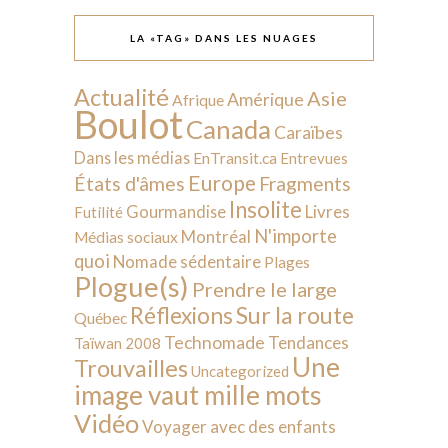
LA «TAG» DANS LES NUAGES
Actualité
Asie
Amérique
Afrique
Boulot
Canada
Caraïbes
Dans les médias
EnTransit.ca
Entrevues
Europe
États d'âmes
Fragments
Insolite
Livres
Gourmandise
Futilité
N'importe
Montréal
Médias sociaux
quoi
Nomade sédentaire
Plages
Plogue(s)
Prendre le large
Sur la route
Réflexions
Québec
Technomade
Tendances
Taïwan 2008
Une
Trouvailles
Uncategorized
image vaut mille mots
Vidéo
Voyager avec des enfants