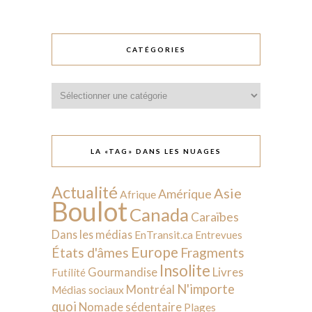
CATÉGORIES
Catégories
LA «TAG» DANS LES NUAGES
Actualité
Asie
Amérique
Afrique
Boulot
Canada
Caraïbes
Dans les médias
EnTransit.ca
Entrevues
Europe
États d'âmes
Fragments
Insolite
Livres
Gourmandise
Futilité
N'importe
Montréal
Médias sociaux
quoi
Nomade sédentaire
Plages