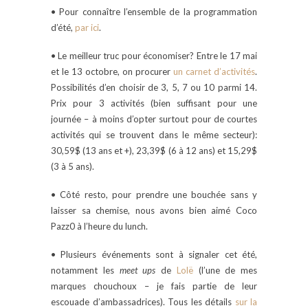
• Pour connaître l’ensemble de la programmation
d’été,
par ici
.
• Le meilleur truc pour économiser? Entre le 17 mai
et le 13 octobre, on procurer
un carnet d’activités
.
Possibilités d’en choisir de 3, 5, 7 ou 10 parmi 14.
Prix pour 3 activités (bien suffisant pour une
journée – à moins d’opter surtout pour de courtes
activités qui se trouvent dans le même secteur):
30,59$ (13 ans et +), 23,39$ (6 à 12 ans) et 15,29$
(3 à 5 ans).
• Côté resto, pour prendre une bouchée sans y
laisser sa chemise, nous avons bien aimé Coco
Pazz0 à l’heure du lunch.
• Plusieurs événements sont à signaler cet été,
notamment les
meet ups
de
Lolë
(l’une de mes
marques chouchoux – je fais partie de leur
escouade d’ambassadrices). Tous les détails
sur la