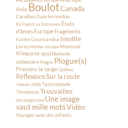
Afrique
Boulot
Canada
Asie
Caraïbes
Dans les médias
États
EnTransit.ca
Entrevues
Europe
d'âmes
Fragments
Insolite
Gourmandise
Futilité
Livres
Montréal
Médias sociaux
N'importe quoi
Nomade
Plogue(s)
sédentaire
Plages
Prendre le large
Québec
Sur la route
Réflexions
Technomade
Taïwan 2008
Trouvailles
Tendances
Une image
Uncategorized
vaut mille mots
Vidéo
Voyager avec des enfants