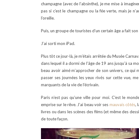
champagne (avec de l’absinthe), je me mise à imaginer 
pas si c’est le champagne ou la fée verte, mais je n
l’oreille.
Puis, un groupe de touristes d’un certain âge a fait so
J’ai sorti mon iPad.
Plus tôt ce jour-là, je m’étais arrêtée du Musée Carnava
dans lequel il a dormi de l’âge de 19 ans jusqu’à sa mor
beau avoir aimé m’approcher de son univers, ce qui m
passer ses journées les yeux rivés sur cette vue, me
marquants de la vie de l’écrivain.
Paris n’est pas qu’une ville pour moi. C’est le mond
emprise sur le rêve. J’ai beau voir ses
mauvais côtés
, 
livres ou dans les scènes des films (et même des dessin
de toute façon.