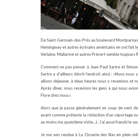
De Saint-Germain-des-Prés au boulevard Montparnasse, p
Hemingway et autres écrivains américains en ont fait l
Verlaine, Mallarmé et autres Prévert semble toujours fl
Comment ne pas penser à Jean-Paul Sartre et Simone
Sartre a d’ailleurs décrit l’endroit ainsi : «Nous nou
allions déjeuner, à deux heures nous y revenions et n
Après dîner, nous recevions les gens à qui nous avi
Flore chez nous.»
Alors que je passe généralement en coup de vent deva
ayant comme prétexte la rédaction d’un reportage su
au moins ma quatrième visite…). J’ai aussi franchi le se
Je me suis rendue à La Closerie des lilas en plein mil