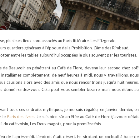
lusieurs lieux sont associés au Paris littéraire. Les Fitzgerald,
eurs quartiers généraux à l’époque de la Prohibition. L’âme des Rimbaud,
otter entre les tables aujourd’hui occupées le plus souvent par les touristes.
 de Beauvoir en pénétrant au Café de Flore, devenu leur second chez-soi?
s y installâmes complètement: de neuf heures à midi, nous y travaillions, nous
ous causions alors avec des amis que nous rencontrions jusqu’à huit heures.
ons donné rendez-vous. Cela peut vous sembler bizarre, mais nous étions au
nt tous ces endroits mythiques, je me suis régalée, en janvier dernier, en
r le
Paris des livres
. Je suis bien sûr arrêtée au Café de Flore (j’avoue: c’était
uil du café voisin, Les Deux magots, pour la première fois.
ieu de l’après-midi. L’endroit était désert. En sirotant un cocktail à base de