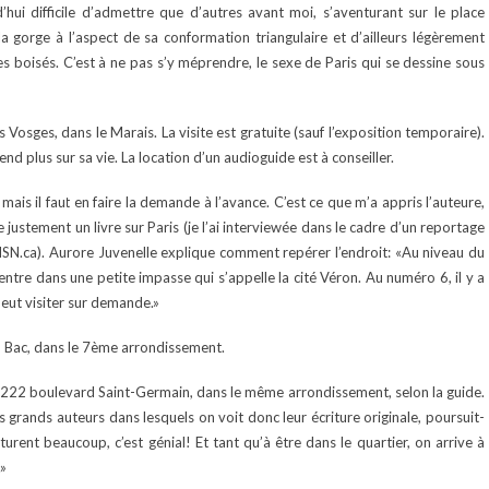
hui difficile d’admettre que d’autres avant moi, s’aventurant sur le place
la gorge à l’aspect de sa conformation triangulaire et d’ailleurs légèrement
ces boisés. C’est à ne pas s’y méprendre, le sexe de Paris qui se dessine sous
 Vosges, dans le Marais. La visite est gratuite (sauf l’exposition temporaire).
d plus sur sa vie. La location d’un audioguide est à conseiller.
mais il faut en faire la demande à l’avance. C’est ce que m’a appris l’auteure,
e justement un livre sur Paris (je l’ai interviewée dans le cadre d’un reportage
 MSN.ca). Aurore Juvenelle explique comment repérer l’endroit: «Au niveau du
tre dans une petite impasse qui s’appelle la cité Véron. Au numéro 6, il y a
eut visiter sur demande.»
 Bac, dans le 7ème arrondissement.
 222 boulevard Saint-Germain, dans le même arrondissement, selon la guide.
grands auteurs dans lesquels on voit donc leur écriture originale, poursuit-
aturent beaucoup, c’est génial! Et tant qu’à être dans le quartier, on arrive à
.»