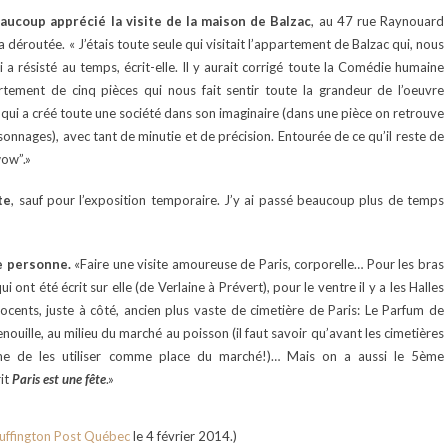
eaucoup apprécié la visite de la maison de Balzac
, au 47 rue Raynouard
 déroutée. « J’étais toute seule qui visitait l’appartement de Balzac qui, nous
i a résisté au temps, écrit-elle. Il y aurait corrigé toute la Comédie humaine
ement de cinq pièces qui nous fait sentir toute la grandeur de l’oeuvre
ui a créé toute une société dans son imaginaire (dans une pièce on retrouve
sonnages), avec tant de minutie et de précision. Entourée de ce qu’il reste de
wow”.»
te
, sauf pour l’exposition temporaire. J’y ai passé beaucoup plus de temps
ne personne.
«Faire une visite amoureuse de Paris, corporelle… Pour les bras
 ont été écrit sur elle (de Verlaine à Prévert), pour le ventre il y a les Halles
nocents, juste à côté, ancien plus vaste de cimetière de Paris: Le Parfum de
nouille, au milieu du marché au poisson (il faut savoir qu’avant les cimetières
me de les utiliser comme place du marché!)… Mais on a aussi le 5ème
rit
Paris est une fête
.»
uffington Post Québec
le 4 février 2014.)