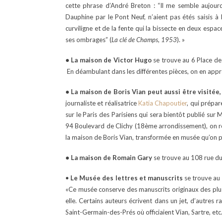
cette phrase d’André Breton : “Il me semble aujourd’
Dauphine par le Pont Neuf, n’aient pas étés saisis à 
curviligne et de la fente qui la bissecte en deux espa
ses ombrages” (
La clé de Champs, 1953
). »
• La maison de Victor Hugo
se trouve au 6 Place des
En déambulant dans les différentes pièces, on en appren
• La maison de Boris Vian peut aussi être visitée,
journaliste et réalisatrice
Katia Chapoutier
, qui prépar
sur le Paris des Parisiens qui sera bientôt publié sur
94 Boulevard de Clichy (18ème arrondissement), on ren
la maison de Boris Vian, transformée en musée qu’on p
• La maison de Romain Gary
se trouve au 108 rue du
•
Le Musée des lettres et manuscrits
se trouve au
«Ce musée conserve des manuscrits originaux des plus 
elle. Certains auteurs écrivent dans un jet, d’autres r
Saint-Germain-des-Prés où officiaient Vian, Sartre, etc