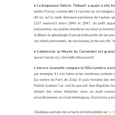
• La blogueuse Valerie Thibault a quant à elle b
(métro Passy), comme elle l’a raconté sur son blogue La
dit-on, est la seule demeure parisienne de l’auteur qu
(137 oeuvres!) entre 1840 et 1847. Un petit appart
balzacienne, ces petites chambres où vécut un homme q
d’ailleurs la généalogie d’une grande partie de ses per
ses objets personnels, de son bureau, je me suis dit: “
• L’admission au Musée du Carnavalet est gratui
que je l’aurais cru. Une belle découverte!
•
Aurore Juvenelle compare la Ville Lumière à u
par exemple, il y a la Seine, et les nombreux poèmes qui
(Le ventre de Paris de Zola). Et puis fontaine des In
Patrick Suskind. Car c’est là que nait Jean-Baptiste Gre
étaient des zones détaxées, donc on avait coutu
arrondissement où vivait Hemingway, d’où il nous a éc
(Quelques extraits de ce texte ont été publiés sur
Le H