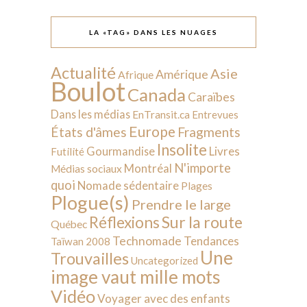
LA «TAG» DANS LES NUAGES
Actualité
Asie
Amérique
Afrique
Boulot
Canada
Caraïbes
Dans les médias
EnTransit.ca
Entrevues
Europe
États d'âmes
Fragments
Insolite
Livres
Gourmandise
Futilité
N'importe
Montréal
Médias sociaux
quoi
Nomade sédentaire
Plages
Plogue(s)
Prendre le large
Sur la route
Réflexions
Québec
Technomade
Tendances
Taïwan 2008
Une
Trouvailles
Uncategorized
image vaut mille mots
Vidéo
Voyager avec des enfants