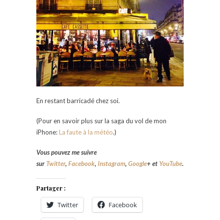
En restant barricadé chez soi.
(Pour en savoir plus sur la saga du vol de mon
iPhone:
La faute à la météo
.)
Vous pouvez me suivre
sur
Twitter
,
Facebook
,
Instagram
,
Google
+
et
YouTube
.
Partager :
Twitter
Facebook