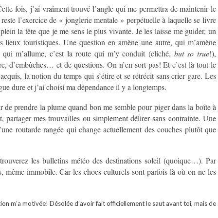
ette fois, j’ai vraiment trouvé l’angle qui me permettra de maintenir le
este l’exercice de « jonglerie mentale » perpétuelle à laquelle se livre
plein la tête que je me sens le plus vivante. Je les laisse me guider, un
es lieux touristiques. Une question en amène une autre, qui m’amène
 qui m’allume, c’est la route qui m’y conduit (cliché,
but so true
!),
re, d’embûches… et de questions. On n’en sort pas! Et c’est là tout le
acquis, la notion du temps qui s’étire et se rétrécit sans crier gare. Les
ogue dure et j’ai choisi ma dépendance il y a longtemps.
sir de prendre la plume quand bon me semble pour piger dans la boîte à
ôt, partager mes trouvailles ou simplement délirer sans contrainte. Une
’une routarde rangée qui change actuellement des couches plutôt que
trouverez les bulletins météo des destinations soleil (quoique…). Par
s, même immobile. Car les chocs culturels sont parfois là où on ne les
tion m’a motivée! Désolée d’avoir fait officiellement le saut avant toi, mais de