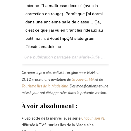
mienne: “La maîtresse décole” (avec la
correction en rouge). Paraît que j’ai dormi
dans une ancienne salle de classe… Ça,
c’est ce que j’ai vu en tirant les rideaux au
petit matin. #RoadTripQM #latergram
#ilesdelamadeleine
Une publication partagée par Marie-Julie G / Taxi-Brousse (@technomade) le
Ce reportage a été réalisé à l’origine pour MSN en
2012 grâce à une invitation de
Groupe CTMA
et de
Tourisme Îles de la Madeleine.
Des modifications et une
mise à jour ont été apportées dans la présente version.
À voir absolument :
• L’épisode de la merveilleuse série
Chacun son île
,
diffusée à TV5, sur les Îles de la Madeleine