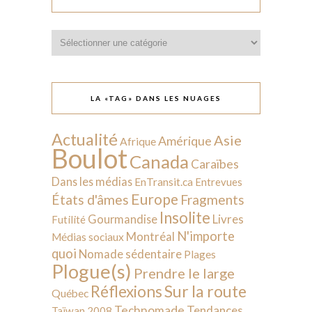
Catégories
LA «TAG» DANS LES NUAGES
Actualité
Asie
Amérique
Afrique
Boulot
Canada
Caraïbes
Dans les médias
EnTransit.ca
Entrevues
Europe
États d'âmes
Fragments
Insolite
Livres
Gourmandise
Futilité
N'importe
Montréal
Médias sociaux
quoi
Nomade sédentaire
Plages
Plogue(s)
Prendre le large
Sur la route
Réflexions
Québec
Technomade
Tendances
Taïwan 2008