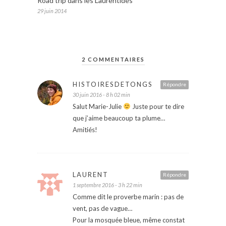
Road trip dans les Laurentides
29 juin 2014
2 COMMENTAIRES
HISTOIRESDETONGS
Répondre
30 juin 2016 - 8 h 02 min
Salut Marie-Julie
Juste pour te dire
que j’aime beaucoup ta plume…
Amitiés!
LAURENT
Répondre
1 septembre 2016 - 3 h 22 min
Comme dit le proverbe marin : pas de
vent, pas de vague…
Pour la mosquée bleue, même constat