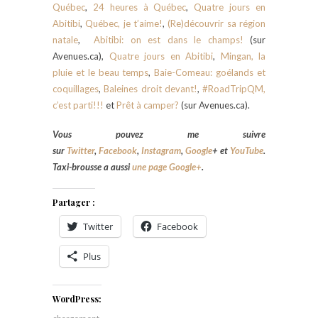
Québec
,
24 heures à Québec
,
Quatre jours en
Abitibi
,
Québec, je t’aime!
,
(Re)découvrir sa région
natale
,
Abitibi: on est dans le champs!
(sur
Avenues.ca),
Quatre jours en Abitibi
,
Mingan, la
pluie et le beau temps
,
Baie-Comeau: goélands et
coquillages
,
Baleines droit devant!
,
#RoadTripQM,
c’est parti!!!
et
Prêt à camper?
(sur Avenues.ca).
Vous pouvez me suivre
sur
Twitter
,
Facebook
,
Instagram
,
Google
+ et
YouTube
.
Taxi-brousse a aussi
une page Google+
.
Partager :
Twitter
Facebook
Plus
WordPress: