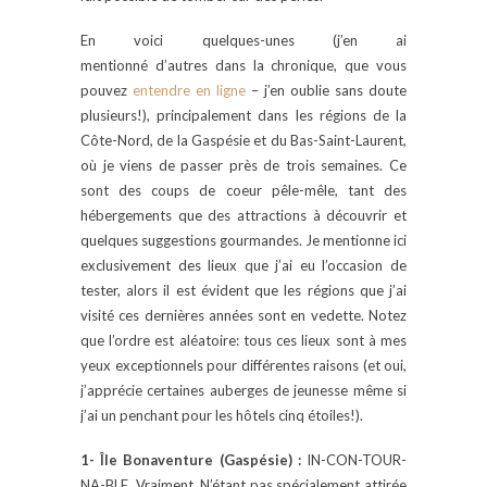
En voici quelques-unes (j’en ai
mentionné d’autres dans la chronique, que vous
pouvez
entendre en ligne
– j’en oublie sans doute
plusieurs!), principalement dans les régions de la
Côte-Nord, de la Gaspésie et du Bas-Saint-Laurent,
où je viens de passer près de trois semaines. Ce
sont des coups de coeur pêle-mêle, tant des
hébergements que des attractions à découvrir et
quelques suggestions gourmandes. Je mentionne ici
exclusivement des lieux que j’ai eu l’occasion de
tester, alors il est évident que les régions que j’ai
visité ces dernières années sont en vedette. Notez
que l’ordre est aléatoire: tous ces lieux sont à mes
yeux exceptionnels pour différentes raisons (et oui,
j’apprécie certaines auberges de jeunesse même si
j’ai un penchant pour les hôtels cinq étoiles!).
1- Île Bonaventure (Gaspésie) :
IN-CON-TOUR-
NA-BLE. Vraiment. N’étant pas spécialement attirée