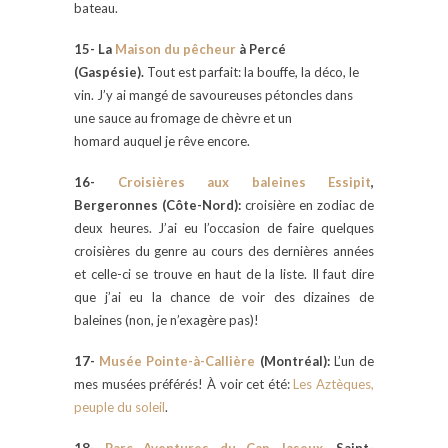
bateau.
15- La
Maison du pêcheur
à Percé
(Gaspésie).
Tout est parfait: la bouffe, la déco, le
vin. J’y ai mangé de savoureuses pétoncles dans
une sauce au fromage de chèvre et un
homard auquel je rêve encore.
16-
Croisières aux baleines Essipit
,
Bergeronnes (Côte-Nord):
croisière en zodiac de
deux heures. J’ai eu l’occasion de faire quelques
croisières du genre au cours des dernières années
et celle-ci se trouve en haut de la liste. Il faut dire
que j’ai eu la chance de voir des dizaines de
baleines (non, je n’exagère pas)!
17-
Musée Pointe-à-Callière
(Montréal):
L’un de
mes musées préférés! À voir cet été:
Les Aztèques,
peuple du soleil
.