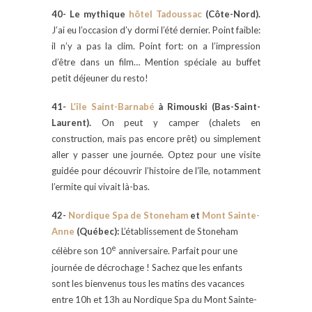
40- Le mythique
hôtel Tadoussac
(Côte-Nord).
J’ai eu l’occasion d’y dormi l’été dernier. Point faible:
il n’y a pas la clim. Point fort: on a l’impression
d’être dans un film… Mention spéciale au buffet
petit déjeuner du resto!
41-
L’île Saint-Barnabé
à Rimouski (Bas-Saint-
Laurent).
On peut y camper (chalets en
construction, mais pas encore prêt) ou simplement
aller y passer une journée. Optez pour une visite
guidée pour découvrir l’histoire de l’île, notamment
l’ermite qui vivait là-bas.
42-
Nordique Spa de Stoneham
et
Mont Sainte-
Anne
(Québec):
L’établissement de Stoneham
e
célèbre son 10
anniversaire. Parfait pour une
journée de décrochage ! Sachez que les enfants
sont les bienvenus tous les matins des vacances
entre 10h et 13h au Nordique Spa du Mont Sainte-