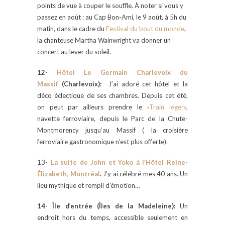
points de vue à couper le souffle. À noter si vous y
passez en août : au Cap Bon-Ami, le 9 août, à 5h du
matin, dans le cadre du
Festival du bout du monde
,
la chanteuse Martha Wainwright va donner un
concert au lever du soleil.
12-
Hôtel Le Germain Charlevoix du
Massif
(Charlevoix):
J’ai adoré cet hôtel et la
déco éclectique de ses chambres. Depuis cet été,
on peut par ailleurs prendre le
«Train léger»
,
navette ferroviaire, depuis le Parc de la Chute-
Montmorency jusqu’au Massif ( la croisière
ferroviaire gastronomique n’est plus offerte).
13-
La suite de John et Yoko à l’Hôtel Reine-
Élizabeth, Montréal
.
J’y ai célébré mes 40 ans. Un
lieu mythique et rempli d’émotion…
14- Île d’entrée (Îles de la Madeleine):
Un
endroit hors du temps, accessible seulement en