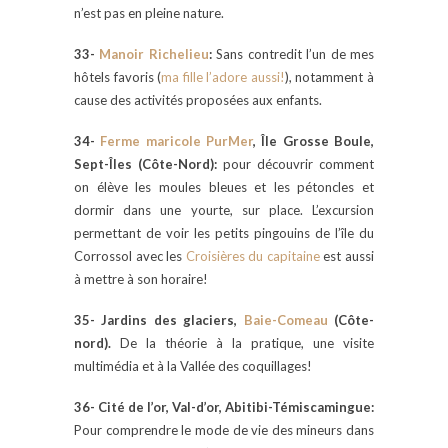
n’est pas en pleine nature.
33-
Manoir Richelieu
:
Sans contredit l’un de mes
hôtels favoris (
ma fille l’adore aussi!
), notamment à
cause des activités proposées aux enfants.
34-
Ferme maricole PurMer
, Île Grosse Boule,
Sept-Îles (Côte-Nord):
pour découvrir comment
on élève les moules bleues et les pétoncles et
dormir dans une yourte, sur place. L’excursion
permettant de voir les petits pingouins de l’île du
Corrossol avec les
Croisières du capitaine
est aussi
à mettre à son horaire!
35- Jardins des glaciers,
Baie-Comeau
(Côte-
nord).
De la théorie à la pratique, une visite
multimédia et à la Vallée des coquillages!
36- Cité de l’or, Val-d’or, Abitibi-Témiscamingue:
Pour comprendre le mode de vie des mineurs dans