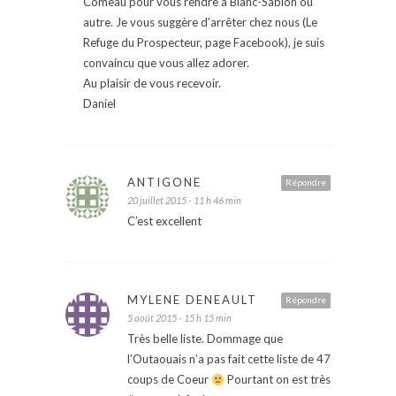
Comeau pour vous rendre à Blanc-Sablon ou
autre. Je vous suggère d’arrêter chez nous (Le
Refuge du Prospecteur, page Facebook), je suis
convaincu que vous allez adorer.
Au plaisir de vous recevoir.
Daniel
ANTIGONE
Répondre
20 juillet 2015 - 11 h 46 min
C’est excellent
MYLENE DENEAULT
Répondre
5 août 2015 - 15 h 15 min
Très belle liste. Dommage que
l’Outaouais n’a pas fait cette liste de 47
coups de Coeur
Pourtant on est très