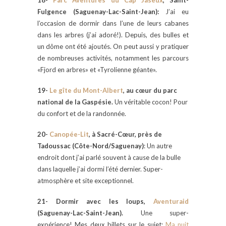
18-
Parc Aventures du Cap Jaseux
, Saint-
Fulgence (Saguenay-Lac-Saint-Jean):
J’ai eu
l’occasion de dormir dans l’une de leurs cabanes
dans les arbres (j’ai adoré!). Depuis, des bulles et
un dôme ont été ajoutés. On peut aussi y pratiquer
de nombreuses activités, notamment les parcours
«Fjord en arbres» et «Tyrolienne géante».
19-
Le gîte du Mont-Albert
, au cœur du parc
national de la Gaspésie.
Un véritable cocon! Pour
du confort et de la randonnée.
20-
Canopée-Lit
, à Sacré-Cœur, près de
Tadoussac (Côte-Nord/Saguenay)
: Un autre
endroit dont j’ai parlé souvent à cause de la bulle
dans laquelle j’ai dormi l’été dernier. Super-
atmosphère et site exceptionnel.
21- Dormir avec les loups,
Aventuraid
(Saguenay-Lac-Saint-Jean).
Une super-
expérience! Mes deux billets sur le sujet:
Ma nuit