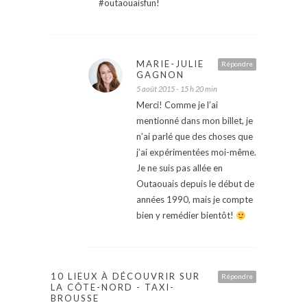
#outaouaisfun!
MARIE-JULIE
Répondre
GAGNON
5 août 2015 - 15 h 20 min
Merci! Comme je l’ai
mentionné dans mon billet, je
n’ai parlé que des choses que
j’ai expérimentées moi-même.
Je ne suis pas allée en
Outaouais depuis le début de
années 1990, mais je compte
bien y remédier bientôt!
10 LIEUX À DÉCOUVRIR SUR
Répondre
LA CÔTE-NORD - TAXI-
BROUSSE