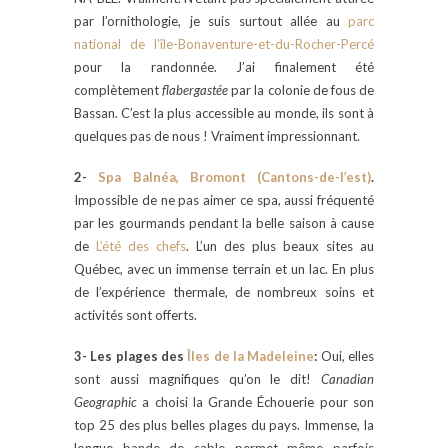
par l’ornithologie, je suis surtout allée au
parc
national de l’île-Bonaventure-et-du-Rocher-Percé
pour la randonnée. J’ai finalement été
complètement
flabergastée
par la colonie de fous de
Bassan. C’est la plus accessible au monde, ils sont à
quelques pas de nous ! Vraiment impressionnant.
2-
Spa Balnéa, Bromont (Cantons-de-l’est)
.
Impossible de ne pas aimer ce spa, aussi fréquenté
par les gourmands pendant la belle saison à cause
de
L’été des chefs
. L’un des plus beaux sites au
Québec, avec un immense terrain et un lac. En plus
de l’expérience thermale, de nombreux soins et
activités sont offerts.
3- Les plages des
Îles de la Madeleine
:
Oui, elles
sont aussi magnifiques qu’on le dit!
Canadian
Geographic
a choisi la Grande Échouerie pour son
top 25 des plus belles plages du pays. Immense, la
longue bande de sable permet même parfois