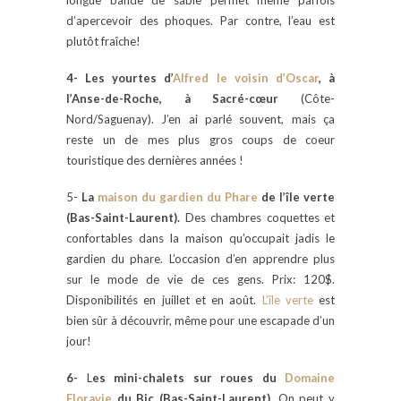
d’apercevoir des phoques. Par contre, l’eau est
plutôt fraîche!
4- Les yourtes d’
Alfred le voisin d’Oscar
, à
l’Anse-de-Roche, à Sacré-cœur
(Côte-
Nord/Saguenay). J’en ai parlé souvent, mais ça
reste un de mes plus gros coups de coeur
touristique des dernières années !
5-
La
maison du gardien du Phare
de l’île verte
(Bas-Saint-Laurent).
Des chambres coquettes et
confortables dans la maison qu’occupait jadis le
gardien du phare. L’occasion d’en apprendre plus
sur le mode de vie de ces gens. Prix: 120$.
Disponibilités en juillet et en août.
L’île verte
est
bien sûr à découvrir, même pour une escapade d’un
jour!
6-
L
es mini-chalets sur roues du
Domaine
Floravie
du Bic (Bas-Saint-Laurent).
On peut y