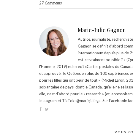
27 Comments
Marie-Julie Gagnon
Autrice, journaliste, recherchis
Gagnon se définit d’abord comm
internationaux depuis plus de 25 
est-ce vraiment possible ? » (Q
l'Homme, 2019) et le récit «Cartes postales du Canada »
et approuvé : le Québec en plus de 100 expériences ex
pour les filles qui ont peur de tout », (Michel Lafon, 2
soixantaine de pays, dont le Canada, qu'elle ne se lass
elle, c’est d’abord pour le « ressentir » (et, accessoire
Instagram et TikTok: @mariejuliega. Sur Facebook: 
VOUS PO