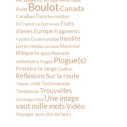
Afrique
Boulot
Canada
Asie
Caraïbes
Dans les médias
États
EnTransit.ca
Entrevues
Europe
d'âmes
Fragments
Insolite
Gourmandise
Futilité
Livres
Montréal
Médias sociaux
N'importe quoi
Nomade
Plogue(s)
sédentaire
Plages
Prendre le large
Québec
Sur la route
Réflexions
Technomade
Taïwan 2008
Trouvailles
Tendances
Une image
Uncategorized
vaut mille mots
Vidéo
Voyager avec des enfants