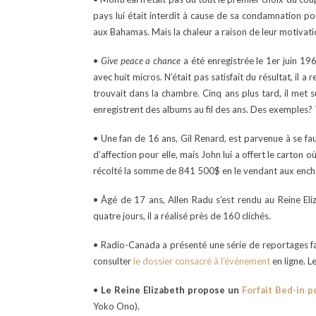
pays lui était interdit à cause de sa condamnation p
aux Bahamas. Mais la chaleur a raison de leur motivation
•
Give peace a chance
a été enregistrée le 1er juin 196
avec huit micros. N’était pas satisfait du résultat, il 
trouvait dans la chambre. Cinq ans plus tard, il met 
enregistrent des albums au fil des ans. Des exemples
• Une fan de 16 ans, Gil Renard, est parvenue à se fau
d’affection pour elle, mais John lui a offert le carton o
récolté la somme de 841 500$ en le vendant aux ench
• Âgé de 17 ans, Allen Radu s’est rendu au Reine El
quatre jours, il a réalisé près de 160 clichés.
• Radio-Canada a présenté une série de reportages fas
consulter
le dossier consacré à l’événement
en ligne. L
•
Le Reine Elizabeth propose un
Forfait Bed-in p
Yoko Ono).