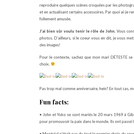
reproduire quelques scènes croquées par les photograp
et en actualisant certains accessoires. Par quoi ai-je re
follement amusée.
J’ai bien sûr voulu tenir le rôle de John.
Vous const
photos. D’ailleurs, si le coeur vous en dit, je vous me
des images!
Pour le contexte, sachez que mon mari DÉTESTE se fa
choix.
Pas trop mal comme anniversaire, hein? En tout cas, mo
Fun facts:
• John et Yoko se sont mariés le 20 mars 1969 à Gibra
pour promouvoir la paix dans le monde. Ils ont passé l
• Montréal n’était pas du tout le premier choix du cou