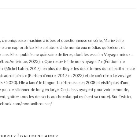
te, chroniqueuse, machine à idées et questionneuse en série, Marie-Julie
e une exploratrice. Elle collabore à de nombreux médias québécois et
ans. Elle a publié une quinzaine de livres, dont les essais « Voyager mieux :
uébec Amérique, 2023), « Que reste-t-il de nos voyages ? » (Éditions de
 (Michel Lafon, 2017), en plus de diriger les deux tomes du collectif « Testé
traordinaires » (Parfum d'encre, 2017 et 2023) et de coécrire « Le voyage
015 / 2020). Elle a lancé le blogue Taxi-brousse en 2008 et visité plus d'une
e pas de sillonner de long en large. Certains voyagent pour voir le monde,
ment, goûter tous les desserts au chocolat qui croisent sa route). Sur Twitter,
facebook.com/montaxibrousse/
URRIEZ ÉGALEMENT AIMER