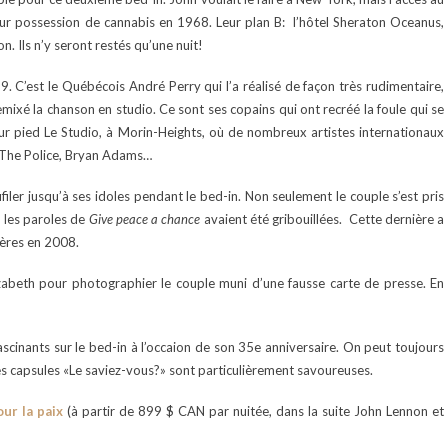
our possession de cannabis en 1968. Leur plan B: l’hôtel Sheraton Oceanus,
. Ils n’y seront restés qu’une nuit!
9. C’est le Québécois André Perry qui l’a réalisé de façon très rudimentaire,
a remixé la chanson en studio. Ce sont ses copains qui ont recréé la foule qui se
sur pied Le Studio, à Morin-Heights, où de nombreux artistes internationaux
? The Police, Bryan Adams…
filer jusqu’à ses idoles pendant le bed-in. Non seulement le couple s’est pris
ù les paroles de
Give peace a chance
avaient été gribouillées. Cette dernière a
ères en 2008.
izabeth pour photographier le couple muni d’une fausse carte de presse. En
cinants sur le bed-in à l’occaion de son 35e anniversaire. On peut toujours
es capsules «Le saviez-vous?» sont particulièrement savoureuses.
our la paix
(à partir de 899 $ CAN par nuitée, dans la suite John Lennon et