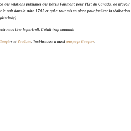
ce des relations publiques des hôtels Fairmont pour l’Est du Canada, de m’avoir
er la nuit dans la suite 1742 et qui a tout mis en place pour faciliter la réalisation
âteries!;-)
ir nous tirer le portrait. C’était trop coooool!
Google
+
et
YouTube
. Taxi-brousse a aussi
une page Google+
.