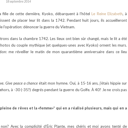
18 septembre 2014
fille de cette dernière, Kyoko, débarquent à l’hôtel
Le Reine Elizabeth
, à
sissent de placer leur lit dans la 1742. Pendant huit jours, ils accueilleront
de l’opération: dénoncer la guerre du Vietnam.
rons dans la chambre 1742. Les lieux ont bien sûr changé, mais le lit a été
hotos du couple mythique (et quelques-unes avec Kyoko) ornent les murs.
tion: me réveiller le matin de mon quarantième anniversaire dans ce lieu
ove
.
Give peace a chance
était mon hymne. Oui, à 15-16 ans, j’étais hippie sur
hors, à -30 (-35?) degrés pendant la guerre du Golfe. À 40? Je ne crois pas
e pleine de rêves et la «femme»* qui en a réalisé plusieurs, mais qui en a
r, non? Avec la complicité d’Éric Plante, mes chéris et moi avons tenté de