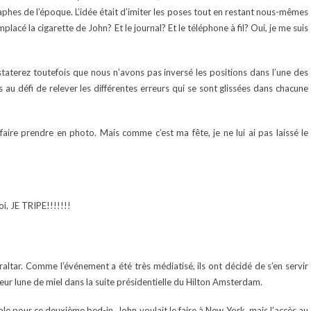
hes de l’époque. L’idée était d’imiter les poses tout en restant nous-mêmes
mplacé la cigarette de John? Et le journal? Et le téléphone à fil? Oui, je me suis
aterez toutefois que nous n’avons pas inversé les positions dans l’une des
ts au défi de relever les différentes erreurs qui se sont glissées dans chacune
ire prendre en photo. Mais comme c’est ma fête, je ne lui ai pas laissé le
i, JE TRIPE!!!!!!!
ltar. Comme l’événement a été très médiatisé, ils ont décidé de s’en servir
eur lune de miel dans la suite présidentielle du Hilton Amsterdam.
ple pour ce deuxième bed-in. John voulait le faire à New York, mais l’accès au