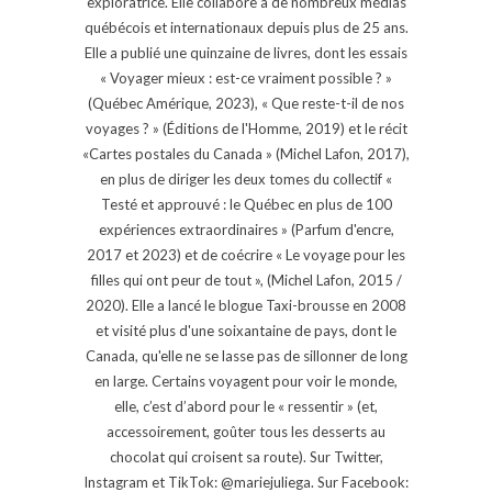
exploratrice. Elle collabore à de nombreux médias
québécois et internationaux depuis plus de 25 ans.
Elle a publié une quinzaine de livres, dont les essais
« Voyager mieux : est-ce vraiment possible ? »
(Québec Amérique, 2023), « Que reste-t-il de nos
voyages ? » (Éditions de l'Homme, 2019) et le récit
«Cartes postales du Canada » (Michel Lafon, 2017),
en plus de diriger les deux tomes du collectif «
Testé et approuvé : le Québec en plus de 100
expériences extraordinaires » (Parfum d'encre,
2017 et 2023) et de coécrire « Le voyage pour les
filles qui ont peur de tout », (Michel Lafon, 2015 /
2020). Elle a lancé le blogue Taxi-brousse en 2008
et visité plus d'une soixantaine de pays, dont le
Canada, qu'elle ne se lasse pas de sillonner de long
en large. Certains voyagent pour voir le monde,
elle, c’est d’abord pour le « ressentir » (et,
accessoirement, goûter tous les desserts au
chocolat qui croisent sa route). Sur Twitter,
Instagram et TikTok: @mariejuliega. Sur Facebook: