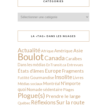
CATÉGORIES
Catégories
LA «TAG» DANS LES NUAGES
Actualité
Asie
Amérique
Afrique
Boulot
Canada
Caraïbes
Dans les médias
EnTransit.ca
Entrevues
Europe
États d'âmes
Fragments
Insolite
Livres
Gourmandise
Futilité
N'importe
Montréal
Médias sociaux
quoi
Nomade sédentaire
Plages
Plogue(s)
Prendre le large
Sur la route
Réflexions
Québec