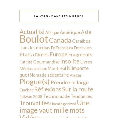
LA «TAG» DANS LES NUAGES
Actualité
Asie
Amérique
Afrique
Boulot
Canada
Caraïbes
Dans les médias
EnTransit.ca
Entrevues
Europe
États d'âmes
Fragments
Insolite
Livres
Gourmandise
Futilité
N'importe
Montréal
Médias sociaux
quoi
Nomade sédentaire
Plages
Plogue(s)
Prendre le large
Sur la route
Réflexions
Québec
Technomade
Tendances
Taïwan 2008
Une
Trouvailles
Uncategorized
image vaut mille mots
Vidéo