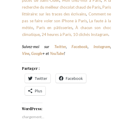
puces de Saint-Ouen
,
Mon chez-moi à Paris
,
À la
recherche du meilleur chocolat chaud de Paris
,
Paris
littéraire: sur les traces des écrivains
,
Comment ne
pas se faire voler son iPhone à Paris
,
La faute à la
météo
,
Paris en pâtisseries
,
À chacun son choc
climatique
,
24 heures à Paris, 10 clichés Instagram
.
Suivez-moi sur
Twitter
,
Facebook
,
Instagram
,
Vine
,
Google
+ et
YouTube
!
Partager :
Twitter
Facebook
Plus
WordPress:
chargement…