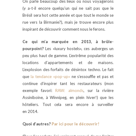
On parle beaucoup des lieux où nous voyagerons
(y a-t-il encore quelqu’un qui ne sait pas que le
Brésil sera hot cette année et que tout le monde se
rue vers la Birmanie?), mais je trouve encore plus
inspirant de découvrir comment nous le ferons.
Ce qui m’a marquée en 2013, à brûle-
pourpoint?
Les «luxury hostels», ces auberges un
peu plus haut de gamme. L’extrême popularité des
locations d’appartements et de maisons.
L’explosion des forfaits de désintox techno. Le fait
que
la tendance «pop-up»
ne s’essouffle et pas et
continue d’inspirer tant les restaurateurs (mon
exemple favori:
RAW: almonds
, sur la rivière
Assiniboine, à Winnipeg, en plein hiver!) que les
hôteliers. Tout cela sera encore à surveiller
en 2014.
Quoi d’autres?
Par ici pour le découvrir!