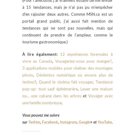
(Pour l’anecdote, j’ai vraiment essayé de me limiter
à 15 tendances, mais je n’ai pas pu m’empêcher
d’en rajouter deux autres. Comme MSN.ca est un
portail grand public, j’ai aussi fait mention de
tendances qui ne sont pas nouvelles, mais qui
continuent de prendre de l’ampleur, comme le
tourisme gastronomique.)
À lire également:
12 expériences hivernales à
vivre au Canada
,
Voyageriez-vous pour manger?
,
3 applications mobiles pour réaliser des montages
photo
,
Désinntox numérique ou encore plus de
techno
?
,
Quand le cinéma fait voyager
,
Tendance
pop-up: tout sauf éphémerère
,
Louer une maison
ou… une cabane dans les arbres
et
Voyager avec
une famille nombreuse
.
Vous pouvez me suivre
sur
Twitter
,
Facebook
,
Instagram
,
Google
+
et
YouTube
.