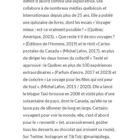
définit d’abord comme une exploratrice. Elle
collabore à de nombreux médias québécois et
internationaux depuis plus de 25 ans. Elle a publié
une quinzaine de livres, dont les essais « Voyager
mieux : est-ce vraiment possible ? » (Québec
Amérique, 2023), « Que reste-t-il de nos voyages ?
» (Éditions de l'Homme, 2019) et le récit «Cartes
postales du Canada » (Michel Lafon, 2017), en plus
de diriger les deux tomes du collectif « Testé et
approuvé : le Québec en plus de 100 expériences
extraordinaires » (Parfum d'encre, 2017 et 2023) et
de coécrire « Le voyage pour les filles qui ont peur
de tout », (Michel Lafon, 2015 / 2020). Elle a lancé
le blogue Taxi-brousse en 2008 et visité plus d'une
soixantaine de pays, dont le Canada, qu'elle ne se
lasse pas de sillonner de long en large. Certains
voyagent pour voir le monde, elle, c’est d’abord
pour le « ressentir » (et, accessoirement, goûter
tous les desserts au chocolat qui croisent sa route).
Sur Twitter, Instagram et TikTok: @mariejuliega.