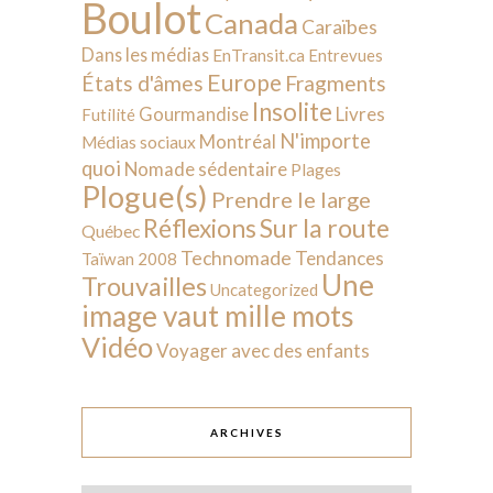
Boulot
Canada
Caraïbes
Dans les médias
EnTransit.ca
Entrevues
Europe
États d'âmes
Fragments
Insolite
Livres
Gourmandise
Futilité
N'importe
Montréal
Médias sociaux
quoi
Nomade sédentaire
Plages
Plogue(s)
Prendre le large
Sur la route
Réflexions
Québec
Technomade
Tendances
Taïwan 2008
Une
Trouvailles
Uncategorized
image vaut mille mots
Vidéo
Voyager avec des enfants
ARCHIVES