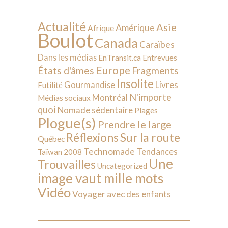
Actualité
Asie
Amérique
Afrique
Boulot
Canada
Caraïbes
Dans les médias
EnTransit.ca
Entrevues
Europe
États d'âmes
Fragments
Insolite
Livres
Gourmandise
Futilité
N'importe
Montréal
Médias sociaux
quoi
Nomade sédentaire
Plages
Plogue(s)
Prendre le large
Sur la route
Réflexions
Québec
Technomade
Tendances
Taïwan 2008
Une
Trouvailles
Uncategorized
image vaut mille mots
Vidéo
Voyager avec des enfants