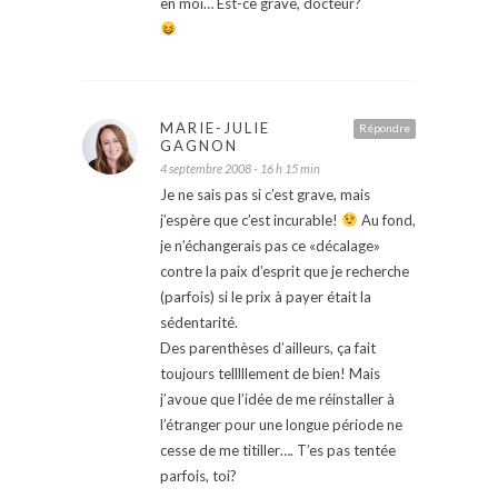
en moi… Est-ce grave, docteur?
MARIE-JULIE
Répondre
GAGNON
4 septembre 2008 - 16 h 15 min
Je ne sais pas si c’est grave, mais
j’espère que c’est incurable!
Au fond,
je n’échangerais pas ce «décalage»
contre la paix d’esprit que je recherche
(parfois) si le prix à payer était la
sédentarité.
Des parenthèses d’ailleurs, ça fait
toujours telllllement de bien! Mais
j’avoue que l’idée de me réinstaller à
l’étranger pour une longue période ne
cesse de me titiller…. T’es pas tentée
parfois, toi?