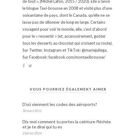
de tout », (Michel Lafon, 2015 / 2020). Elle a lancé
le blogue Taxi-brousse en 2008 et visité plus d'une
soixantaine de pays, dont le Canada, qu'elle ne se
lasse pas de sillonner de long en large. Certains
voyagent pour voir le monde, elle, c’est d’abord
pour le « ressentir » (et, accessoirement, goûter
tous les desserts au chocolat qui croisent sa route).
Sur Twitter, Instagram et TikTok: @mariejuliega.
Sur Facebook: facebook.com/montaxibrousse/
VOUS POURRIEZ ÉGALEMENT AIMER
D’où viennent les codes des aéroports?
30 mars 2011
Dis-moi comment tu portes la ceinture fléchée
et je te dirai qui tu es
2 février 2014