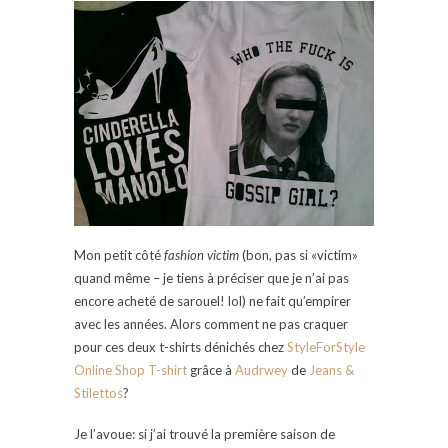
Mon petit côté
fashion victim
(bon, pas si «victim»
quand même – je tiens à préciser que je n’ai pas
encore acheté de sarouel! lol) ne fait qu’empirer
avec les années. Alors comment ne pas craquer
pour ces deux t-shirts dénichés chez
StyleForStyle
Online Shop T-shirt
grâce à
Audrwey
de
Jeans &
Stilettos
?
Je l’avoue: si j’ai trouvé la première saison de