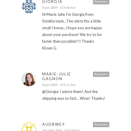
GIORGIA
Répondre
8 juin 2009 - 15 h 06 min
Hi Marie Julie I’m Giorgia from
Styleforstyle…The shirts fits a little
small I know…I hope you are happy
about your purchase! We try to be
faster then possible!!!!Thanks
Kisses G
MARIE-JULIE
Répondre
GAGNON
8 juin 2009 - 15 h 11 min
@Giorgia: I adore them! And the
shipping was so fast… Wow! Thanks!
AUDRWEY
Répondre
20 juillet 2009 - 16 h 09 min