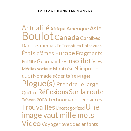
LA «TAG» DANS LES NUAGES
Actualité
Asie
Amérique
Afrique
Boulot
Canada
Caraïbes
Dans les médias
EnTransit.ca
Entrevues
Europe
États d'âmes
Fragments
Insolite
Livres
Gourmandise
Futilité
N'importe
Montréal
Médias sociaux
quoi
Nomade sédentaire
Plages
Plogue(s)
Prendre le large
Sur la route
Réflexions
Québec
Technomade
Tendances
Taïwan 2008
Une
Trouvailles
Uncategorized
image vaut mille mots
Vidéo
Voyager avec des enfants