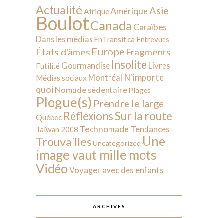
Actualité
Asie
Amérique
Afrique
Boulot
Canada
Caraïbes
Dans les médias
EnTransit.ca
Entrevues
Europe
États d'âmes
Fragments
Insolite
Livres
Gourmandise
Futilité
N'importe
Montréal
Médias sociaux
quoi
Nomade sédentaire
Plages
Plogue(s)
Prendre le large
Sur la route
Réflexions
Québec
Technomade
Tendances
Taïwan 2008
Une
Trouvailles
Uncategorized
image vaut mille mots
Vidéo
Voyager avec des enfants
ARCHIVES